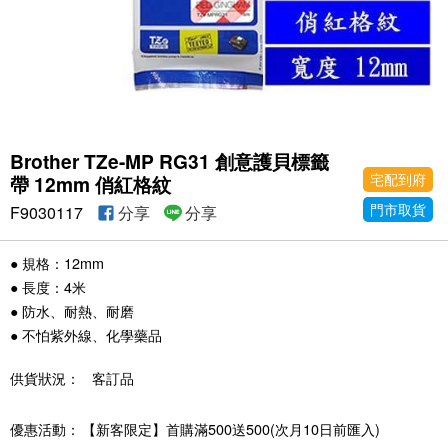
Brother TZe-MP RG31 創意護貝標籤
宅配到府
帶 12mm 俏紅格紋
門市取貨
F9030117
分享
分享
● 規格：12mm
● 長度：4米
● 防水、耐熱、耐磨
● 不怕紫外線、化學藥品
供貨狀況：
客訂品
優惠活動：
【新客限定】首購滿500送500(次月10日前匯入)