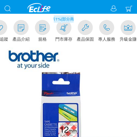
滿千元門市取貨現折1%(部分商品不適用)-請點我看
追蹤
產品介紹
規格
門市庫存
產品保固
專人服務
升級金賺