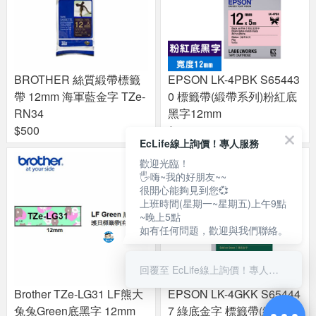
BROTHER 絲質緞帶標籤
EPSON LK-4PBK S65443
帶 12mm 海軍藍金字 TZe-
0 標籤帶(緞帶系列)粉紅底
RN34
黑字12mm
$500
$479
EcLife線上詢價！專人服務
歡迎光臨！
🖐嗨~我的好朋友~~
很開心能夠見到您💞
上班時間(星期一~星期五)上午9點
~晚上5點
如有任何問題，歡迎與我們聯絡。
回覆至 EcLife線上詢價！專人服務
Brother TZe-LG31 LF熊大
EPSON LK-4GKK S65444
兔兔Green底黑字 12mm
7 綠底金字 標籤帶(緞帶系