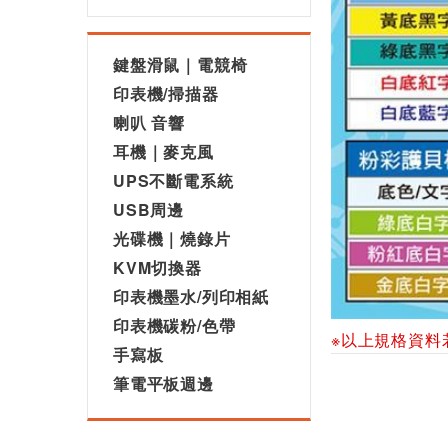
鍵盤滑鼠｜電競椅
印表機/掃描器
喇叭 音響
耳機｜麥克風
UPS不斷電系統
USB周邊
光碟機｜燒錄片
KVM切換器
印表機墨水/列印相紙
印表機碳粉/色帶
※以上規格資料
手寫板
筆電平板週邊