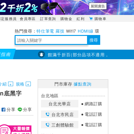
展開廣告
綁定服務員
會員專區
訂單查詢
購物金
紅利
購物車
特仕筆電
羅技
Wifi7
HDMI線
環
境量測
明緯POWER
搜尋
購指南
【PX大通】全館滿千折百(部分品項不適用，滿2千折200...)
靈活多變的分離式設計
TypeC安全電源延長線
日除濕15L，19坪適用
華碩 ROG Falcata 電競鍵盤
WTR-1500C行動無線影音傳輸器
電源百寶袋-你要的這裡通通有
行動電源【BSMI認證專區】
owon電子測量與智能儀器專家
介紹
規格
門市庫存
據點查詢
een底黑字
台北地區
台北光華店
網路訂購
分享
分享
電話訂購
台北市民店
電話訂購
三創體驗館