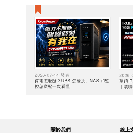
2026-07-14 發表
2026-
停電怎麼辦？UPS 怎麼挑、NAS 和監
華碩 R
控怎麼配一次看懂
｜嘖嘖
關於我們
線上