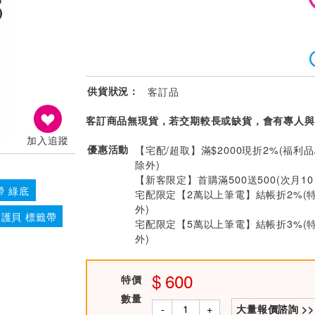
供貨狀況：
客訂品
客訂商品無現貨，若交期較長或缺貨，會有專人與
加入追蹤
優惠活動
【宅配/超取】滿$2000現折2%(福利品
除外)
【新客限定】首購滿500送500(次月1
帶 綠底
宅配限定【2萬以上筆電】結帳折2%(
外)
護貝 標籤帶
宅配限定【5萬以上筆電】結帳折3%(
外)
600
特價
數量
-
+
大量報價諮詢 >>