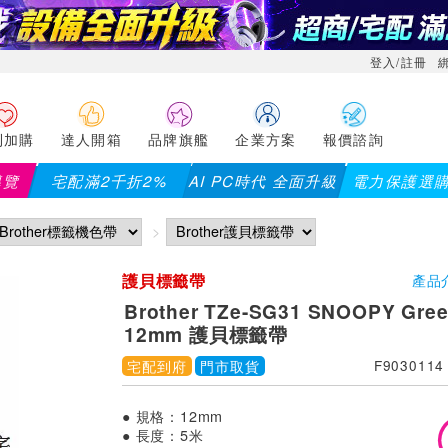
登入/註冊
利加購
達人開箱
品牌旗艦
企業方案
報價諮詢
導覽
宅配滿2千折2%
AI PC時代 全面升級
電力保護選
護貝標籤帶
產品
Brother TZe-SG31 SNOOPY Gr
12mm 護貝標籤帶
宅配到府
門市取貨
F9030114
● 規格：12mm
● 長度：5米