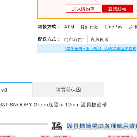
加入購物車
直接結帳
結帳方式：
ATM
貨到付款
LinePay
刷
配送方式：
門市取貨*
良興配送
*滿千元門市取貨現折1%(部分商品不適用
介紹
購買與保固
e-SG31 SNOOPY Green底黑字 12mm 護貝標籤帶