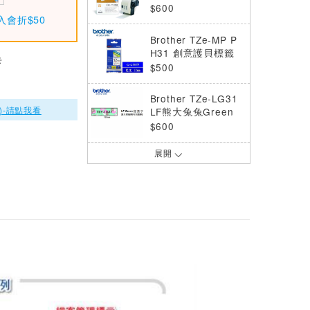
黑字 DK-11208
$600
入會折$50
Brother TZe-MP P
H31 創意護貝標籤
卡
帶 12mm 心心相印
$500
Brother TZe-LG31
)-請點我看
LF熊大兔兔Green
底黑字 12mm 護貝
$600
標籤帶
展開
BROTHER 絲質緞
帶標籤帶 12mm 海
軍藍金字 TZe-RN3
$500
4
BROTHER 絲質緞
帶標籤帶 12mm 酒
紅底金字 TZe-RW3
$500
4
BROTHER 連續標
籤帶 54mm 白底黑
字 DK-N55224 (無
$600