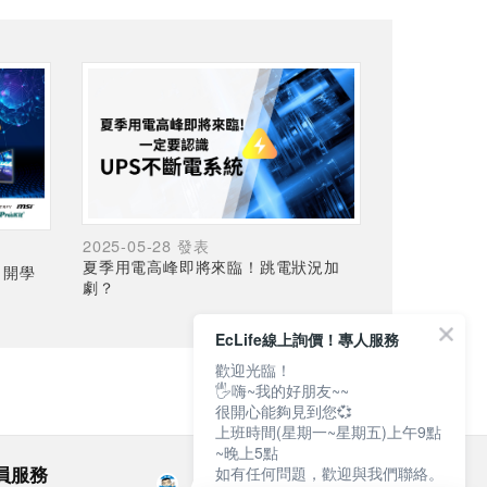
2025-05-28 發表
夏季用電高峰即將來臨！跳電狀況加
，開學
劇？
EcLife線上詢價！專人服務
歡迎光臨！
🖐嗨~我的好朋友~~
很開心能夠見到您💞
上班時間(星期一~星期五)上午9點
~晚上5點
員服務
團隊夥伴
如有任何問題，歡迎與我們聯絡。