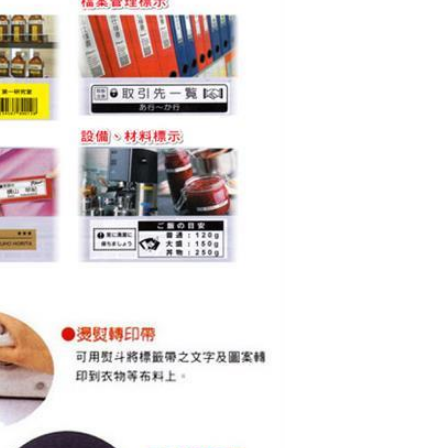
黏性紙卷)
BROTHER 護貝標
籤帶 24mm 黑底金
字 TZ-354
$800
EPSON LK-4GKK
S654447 綠底金字
標籤帶(緞帶系列)12
$479
mm