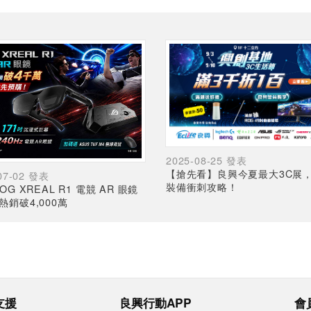
2025-08-25 發表
【搶先看】良興今夏最大3C展
07-02 發表
裝備衝刺攻略！
OG XREAL R1 電競 AR 眼鏡
熱銷破4,000萬
支援
良興行動APP
會