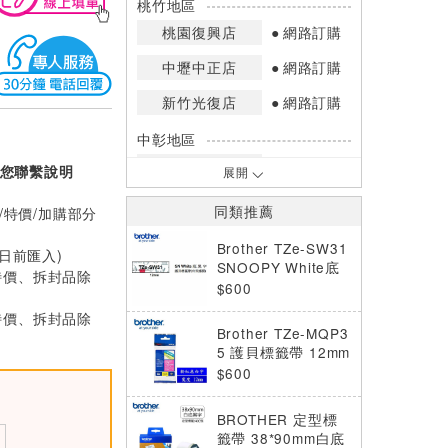
桃竹地區
桃園復興店
網路訂購
中壢中正店
網路訂購
新竹光復店
網路訂購
中彰地區
台中英才店
網路訂購
您聯繫說明
展開
嘉南地區
同類推薦
/特價/加購部分
高雄中華店
網路訂購
Brother TZe-SW31
0日前匯入)
高雄鳳山店
網路訂購
SNOOPY White底
特價、拆封品除
黑字 12mm 護貝標
$600
*庫存數量：網路訂購(0)、少量庫存
籤帶
特價、拆封品除
(1~2)、現貨充足(3以上)。
Brother TZe-MQP3
*門市庫存以店內實際數量為準，可使
5 護貝標籤帶 12mm
用專人服務或撥打門市電話洽詢。
粉紅底白字
$600
BROTHER 定型標
籤帶 38*90mm白底