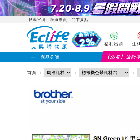
良興官網
粉絲專頁
門市據點
福利出清
紅
【必看】活動
商品分類
首頁