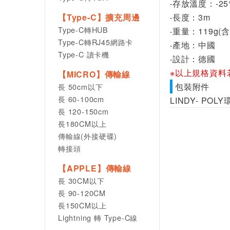
‧存放溫度：-25°
【Type-C】擴充周邊
‧長度：3m
Type-C轉HUB
‧重量：119g(
Type-C轉RJ45網路卡
‧產地：中國
Type-C 讀卡機
‧設計：德國
※以上規格資料
【MICRO】傳輸線
包裝附件
長 50cm以下
長 60-100cm
LINDY- PO
長 120-150cm
長180CM以上
傳輸線(外接硬碟)
轉接頭
【APPLE】傳輸線
長 30CM以下
長 90-120CM
長150CM以上
Lightning 轉 Type-C線