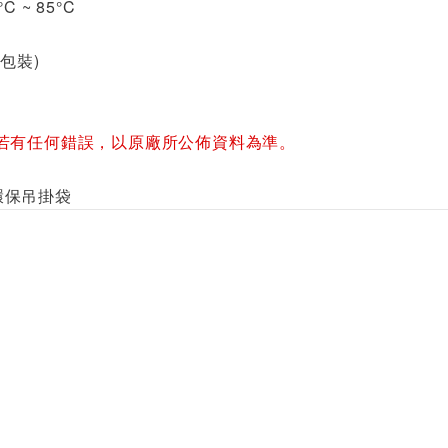
C ~ 85°C
含包裝)
若有任何錯誤，以原廠所公佈資料為準。
LY環保吊掛袋