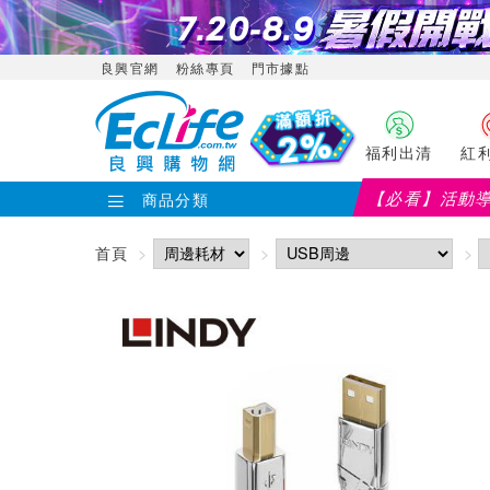
良興官網
粉絲專頁
門市據點
福利出清
紅
【必看】活動
商品分類
首頁