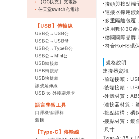
【QC快充】充電器
•接頭與接點端
任天堂switch充電線
•連接器採用鍍
•多重隔離包覆
【USB】傳輸線
•適用數位3C產
USB公↔USB公
•德國國際品牌 
USB公↔USB母
•符合RoHS
USB公↔TypeB公
USB公↔Mini公
規格說明
USB轉接線
USB轉接頭
連接器資訊
USB快捷線
‧前端接頭：USB 
訊號延伸線
‧後端接頭：USB 
USB to 外接顯示卡
‧外殼材質：AB
‧連接器材質：
語言學習工具
口譯機/翻譯棒
‧接點結構：磷
蒙恬
‧接點材質：鍍
‧尺寸：
【Type-C】傳輸線
Type-A: 35 x 