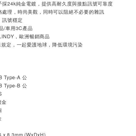
子採24k純金電鍍，提供高耐久度與接點訊號可靠度
鉻處理，時尚美觀，同時可以阻絕不必要的雜訊
，訊號穩定
品/車用3C產品
LINDY，歐洲暢銷商品
環保規定，一起愛護地球，降低環境污染
Type-A 公
Type-B 公
S
鍍金
銅
金
16 x 8.3mm (WxDxH)