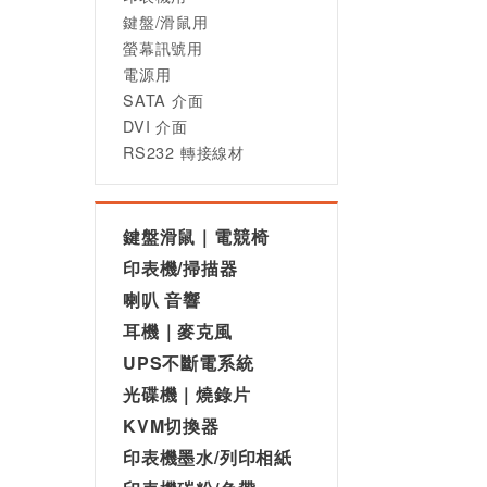
鍵盤/滑鼠用
螢幕訊號用
電源用
SATA 介面
DVI 介面
RS232 轉接線材
鍵盤滑鼠｜電競椅
印表機/掃描器
喇叭 音響
耳機｜麥克風
UPS不斷電系統
光碟機｜燒錄片
KVM切換器
印表機墨水/列印相紙