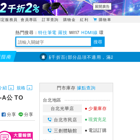
展開廣告
綁定服務員
會員專區
訂單查詢
購物金
紅利
購物車
特仕筆電
羅技
Wifi7
HDMI線
環
境量測
明緯POWER
搜尋
購指南
【PX大通】全館滿千折百(部分品項不適用，滿2千折200...)
靈活多變的分離式設計
TypeC安全電源延長線
日除濕15L，19坪適用
華碩 ROG Falcata 電競鍵盤
WTR-1500C行動無線影音傳輸器
電源百寶袋-你要的這裡通通有
行動電源【BSMI認證專區】
owon電子測量與智能儀器專家
介紹
規格
門市庫存
據點查詢
-A公 TO
台北地區
台北光華店
少量庫存
分享
分享
現貨充足
台北市民店
電話訂購
三創體驗館