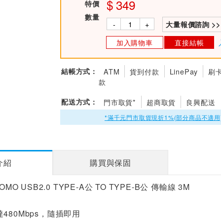
349
特價
數量
-
+
大量報價諮詢 >>
加入購物車
直接結帳
結帳方式：
ATM
貨到付款
LinePay
刷
款
配送方式：
門市取貨*
超商取貨
良興配送
*滿千元門市取貨現折1%(部分商品不適用
介紹
購買與保固
OMO USB2.0 TYPE-A公 TO TYPE-B公 傳輸線 3M
480Mbps，隨插即用