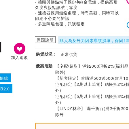
‧ 接頭與接點端子採24k純金電鍍，提供高耐
久度與接點訊號可靠度
‧ 連接器採用鍍鉻處理，時尚美觀，同時可以
阻絕不必要的雜訊
‧ 多重隔離包覆，訊號穩定
保固說明
非人為及外力因素導致損壞 , 保固1
供貨狀況：
正常供貨
加入追蹤
優惠活動
【宅配/超取】滿$2000現折2%(福利品
除外)
【新客限定】首購滿500送500(次月1
傳輸線
宅配限定【2萬以上筆電】結帳折2%(
B2.0
外)
宅配限定【5萬以上筆電】結帳折3%(
外)
【LINDY林帝】 滿千折百(滿2千折200
除外