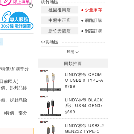
桃竹地區
桃園復興店
少量庫存
中壢中正店
網路訂購
新竹光復店
網路訂購
年
中彰地區
台中英才店
現貨充足
展開
嘉南地區
同類推薦
/特價/加購部分
高雄中華店
網路訂購
LINDY林帝 CROM
高雄鳳山店
少量庫存
O USB2.0 TYPE-A
0日前匯入)
公 TO TYPE-B公 傳
$799
特價、拆封品除
*庫存數量：網路訂購(0)、少量庫存
輸線 7.5M
(1~2)、現貨充足(3以上)。
特價、拆封品除
LINDY林帝 BLACK
*門市庫存以店內實際數量為準，可使
系列 USB4 GEN3x
用專人服務或撥打門市電話洽詢。
2 TYPE-C PD240W
$699
...)特價、部分
傳輸線,0.5M
LINDY林帝 USB3.2
GEN2x2 TYPE-C