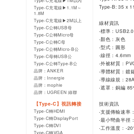
Type-C充電線▶1M以內
Type-B: 35 x 
Type-C充電線▶1.1M～
1.8M
Type-C充電線▶2M以上
線材資訊
Type-C公轉USB母
‧標準：USB2.0
Type-C公轉Micro母
‧顏色：灰色
Type-C公轉C母
‧型式：圓形
Type-C公轉Micro-B公
‧線徑：4.6mm
Type-C母轉USB公
‧外被材質：PV
Type-C公轉Type-B公
品牌：ANKER
‧導體材質：鍍
品牌：Innergie
‧導線線規：28A
品牌：mophie
‧遮罩：銅編 85
品牌：UGREEN 綠聯
【Type-C】視訊轉接
技術資訊
Type-C轉HDMI
‧支援傳輸速率：4
Type-C轉DisplayPort
‧最小彎曲半徑：
Type-C轉DVI
‧工作溫度：-20°
Type-C轉VGA