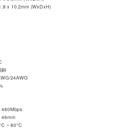
11.8 x 10.2mm (WxDxH)
C
錫銅
WG/24AWG
%
80Mbps
46mm
C ~ 80°C