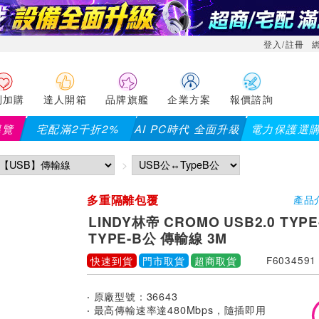
登入/註冊
利加購
達人開箱
品牌旗艦
企業方案
報價諮詢
導覽
宅配滿2千折2%
AI PC時代 全面升級
電力保護選
多重隔離包覆
產品
LINDY林帝 CROMO USB2.0 TYPE
TYPE-B公 傳輸線 3M
快速到貨
門市取貨
超商取貨
F6034591
‧ 原廠型號：36643
‧ 最高傳輸速率達480Mbps，隨插即用