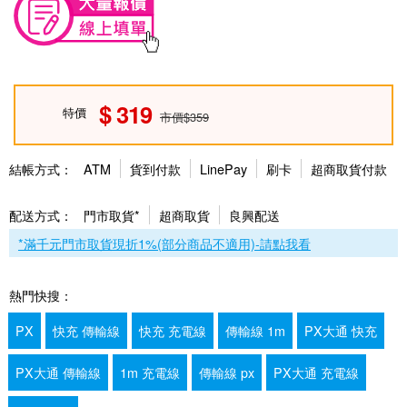
319
特價
市價$359
結帳方式：
ATM
貨到付款
LinePay
刷卡
超商取貨付款
配送方式：
門市取貨*
超商取貨
良興配送
*滿千元門市取貨現折1%(部分商品不適用)-請點我看
熱門快搜：
PX
快充 傳輸線
快充 充電線
傳輸線 1m
PX大通 快充
PX大通 傳輸線
1m 充電線
傳輸線 px
PX大通 充電線