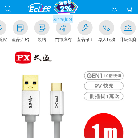
滿千元門市取貨現折1%(部分商品不適用)-請點我看
追蹤
產品介紹
規格
門市庫存
產品保固
專人服務
升級金賺