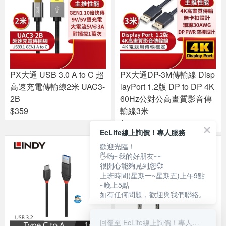
PX大通 USB 3.0 A to C 超
PX大通DP-3M傳輸線 Disp
高速充電傳輸線2米 UAC3-
layPort 1.2版 DP to DP 4K
2B
60Hz公對公高畫質影音傳
$359
輸線3米
$799
EcLife線上詢價！專人服務
歡迎光臨！
🖐嗨~我的好朋友~~
很開心能夠見到您💞
上班時間(星期一~星期五)上午9點
~晚上5點
如有任何問題，歡迎與我們聯絡。
回覆至 EcLife線上詢價！專人服務