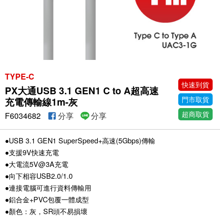
TYPE-C
快速到貨
PX大通USB 3.1 GEN1 C to A超高速
門市取貨
充電傳輸線1m-灰
超商取貨
F6034682
分享
分享
●USB 3.1 GEN1 SuperSpeed+高速(5Gbps)傳輸
●支援9V快速充電
●大電流5V@3A充電
●向下相容USB2.0/1.0
●連接電腦可進行資料傳輸用
●鋁合金+PVC包覆一體成型
●顏色：灰，SR頭不易損壞