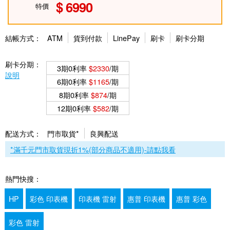
6990
特價
結帳方式：
ATM
貨到付款
LinePay
刷卡
刷卡分期
刷卡分期：
3期0利率
$2330
/期
說明
6期0利率
$1165
/期
8期0利率
$874
/期
12期0利率
$582
/期
配送方式：
門市取貨*
良興配送
*滿千元門市取貨現折1%(部分商品不適用)-請點我看
熱門快搜：
HP
彩色 印表機
印表機 雷射
惠普 印表機
惠普 彩色
彩色 雷射