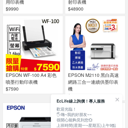
用印表機
射印表機
$9990
$48900
EPSON WF-100 A4 彩色
EPSON M2110 黑白高速
噴墨行動印表機
網路三合一連續供墨印表
$7590
機
$6990
EcLife線上詢價！專人服務
歡迎光臨！
🖐嗨~我的好朋友~~
很開心能夠見到您💞
上班時間(星期一~星期五)上午9點