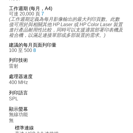
工作週期 (每月，A4)
可達 20,000 頁
7
(工作週期定義為每月影像輸出的最大列印頁數。此數
值可用於與相關其他 HP Laser 或 HP Color Laser 裝置
進行產品耐用性比較，同時可以支援適當部署印表機及
複合機，以滿足連接單部或多部裝置的需求。)
建議的每月頁面列印量
100 至 500
8
列印技術
雷射
處理器速度
400 MHz
列印語言
SPL
顯示螢幕
無線功能
無
標準連線