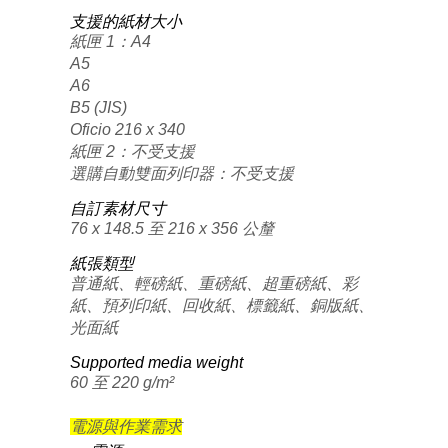
支援的紙材大小
紙匣 1：A4
A5
A6
B5 (JIS)
Oficio 216 x 340
紙匣 2：不受支援
選購自動雙面列印器：不受支援
自訂素材尺寸
76 x 148.5 至 216 x 356 公釐
紙張類型
普通紙、輕磅紙、重磅紙、超重磅紙、彩
紙、預列印紙、回收紙、標籤紙、銅版紙、
光面紙
Supported media weight
60 至 220 g/m²
電源與作業需求