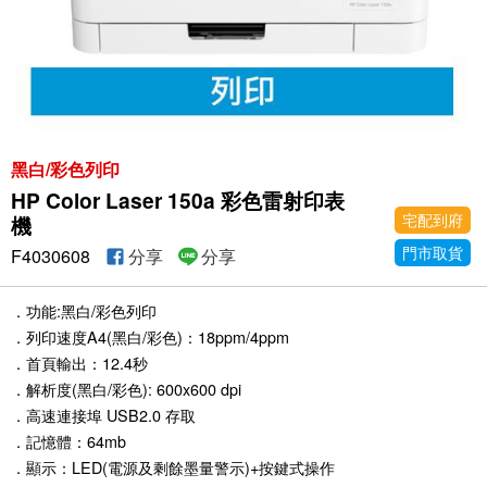
黑白/彩色列印
HP Color Laser 150a 彩色雷射印表
宅配到府
機
門市取貨
F4030608
分享
分享
．功能:黑白/彩色列印
．列印速度A4(黑白/彩色)：18ppm/4ppm
．首頁輸出：12.4秒
．解析度(黑白/彩色): 600x600 dpi
．高速連接埠 USB2.0 存取
．記憶體：64mb
．顯示：LED(電源及剩餘墨量警示)+按鍵式操作