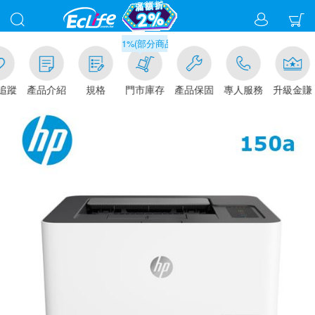
滿千元門市取貨現折1%(部分商品不適用)-請點我看
追蹤
產品介紹
規格
門市庫存
產品保固
專人服務
升級金賺