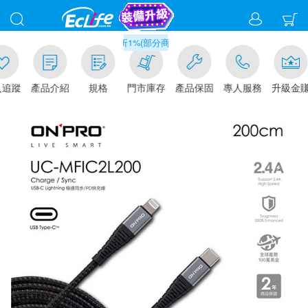
滿千元門市取貨現折1%(部分商品不適用)-請點我看
追蹤
產品介紹
規格
門市庫存
產品保固
專人服務
升級金賺