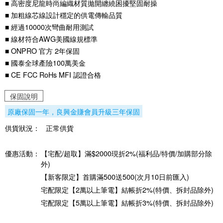
■ 高密度尼龍時尚編織材質拋開纏繞困擾堅固耐操
■ 加粗線芯線設計穩定的供電傳輸品質
■ 經過10000次彎曲耐用測試
■ 線材符合AWG美國線規標準
■ ONPRO 官方 2年保固
■ 國泰全球產險100萬美金
■ CE FCC RoHs MFI 認證合格
保固說明
原廠保固一年，良興金賺會員升級三年保固
供貨狀況：
正常供貨
優惠活動：
【宅配/超取】滿$2000現折2%(福利品/特價/加購部分除
外)
【新客限定】首購滿500送500(次月10日前匯入)
宅配限定【2萬以上筆電】結帳折2%(特價、拆封品除外)
宅配限定【5萬以上筆電】結帳折3%(特價、拆封品除外)