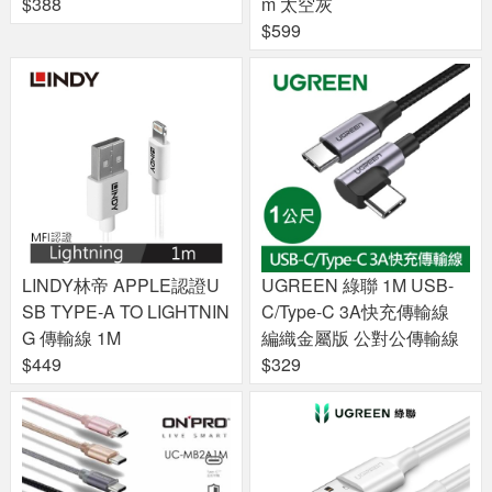
$388
m 太空灰
$599
LINDY林帝 APPLE認證U
UGREEN 綠聯 1M USB-
SB TYPE-A TO LIGHTNIN
C/Type-C 3A快充傳輸線
G 傳輸線 1M
編織金屬版 公對公傳輸線
$449
$329