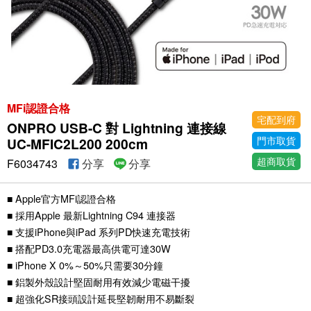
MFi認證合格
宅配到府
ONPRO USB-C 對 Lightning 連接線
門市取貨
UC-MFIC2L200 200cm
超商取貨
F6034743
分享
分享
■ Apple官方MFi認證合格
■ 採用Apple 最新Lightning C94 連接器
■ 支援iPhone與iPad 系列PD快速充電技術
■ 搭配PD3.0充電器最高供電可達30W
■ iPhone X 0%～50%只需要30分鐘
■ 鋁製外殼設計堅固耐用有效減少電磁干擾
■ 超強化SR接頭設計延長堅韌耐用不易斷裂