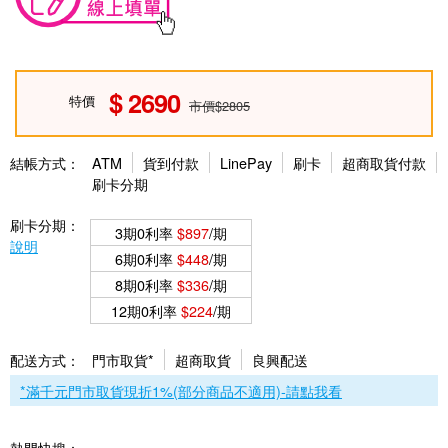
2690
特價
市價$2805
結帳方式：
ATM
貨到付款
LinePay
刷卡
超商取貨付款
刷卡分期
刷卡分期：
3期0利率
$897
/期
說明
6期0利率
$448
/期
8期0利率
$336
/期
12期0利率
$224
/期
配送方式：
門市取貨*
超商取貨
良興配送
*滿千元門市取貨現折1%(部分商品不適用)-請點我看
熱門快搜：