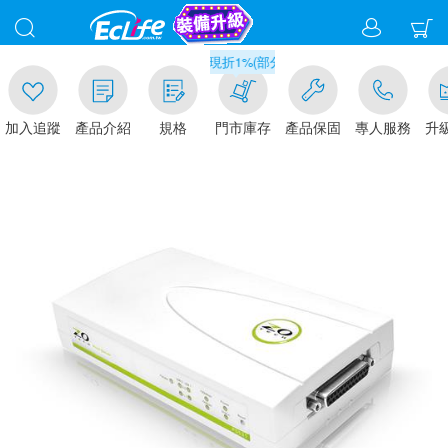
00
滿千元門市取貨現折1%(部分商品不適用)-請點我看
加入追蹤
產品介紹
規格
門市庫存
產品保固
專人服務
升級