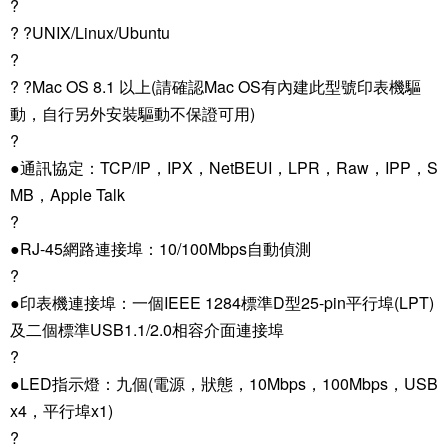
?
? ?UNIX/Linux/Ubuntu
?
? ?Mac OS 8.1 以上(請確認Mac OS有內建此型號印表機驅
動，自行另外安裝驅動不保證可用)
?
●通訊協定：TCP/IP，IPX，NetBEUI，LPR，Raw，IPP，S
MB，Apple Talk
?
●RJ-45網路連接埠：10/100Mbps自動偵測
?
●印表機連接埠：一個IEEE 1284標準D型25-pin平行埠(LPT)
及二個標準USB1.1/2.0相容介面連接埠
?
●LED指示燈：九個(電源，狀態，10Mbps，100Mbps，USB
x4，平行埠x1)
?