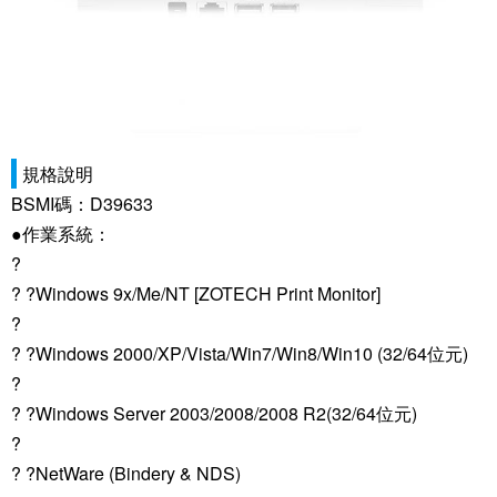
規格說明
BSMI碼：D39633
●作業系統：
?
? ?Windows 9x/Me/NT [ZOTECH Print Monitor]
?
? ?Windows 2000/XP/Vista/Win7/Win8/Win10 (32/64位元)
?
? ?Windows Server 2003/2008/2008 R2(32/64位元)
?
? ?NetWare (Bindery & NDS)