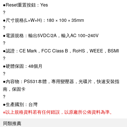
●Reset重置按鈕：Yes
?
●尺寸規格(L×W×H)：180 × 100 × 35mm
?
●電源規格：輸出5VDC/2A，輸入AC 100~240V
?
●認證：CE Mark，FCC Class B，RoHS，WEEE，BSMI
?
●硬體保固：48個月
?
●內容物：PS531本體，專用變壓器，光碟片，快速安裝指
南，保固卡
?
●生產國別：台灣
※以上規格資料若有任何錯誤，以原廠所公佈資料為準。
同類推薦