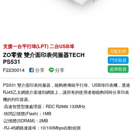
支援一台平行埠(LPT) 二台USB埠
宅配到府
ZO零壹 雙介面印表伺服器TECH
門市取貨
PS531
超商取貨
F2230014
分享
分享
PS531 雙介面印表伺服器，能夠將傳統平行埠、USB埠印表機，透過
RJ45乙太網路介面連到網路上，讓所有的使用者都能夠同時分享印表
機的列印資源。
‧高速智慧型微處理器：RDC R2886 133MHz
‧快閃記憶體(Flash)：1MB
‧記憶體(SDRAM)：2MB
‧RJ-45網路連接埠：10/100Mbps自動偵測