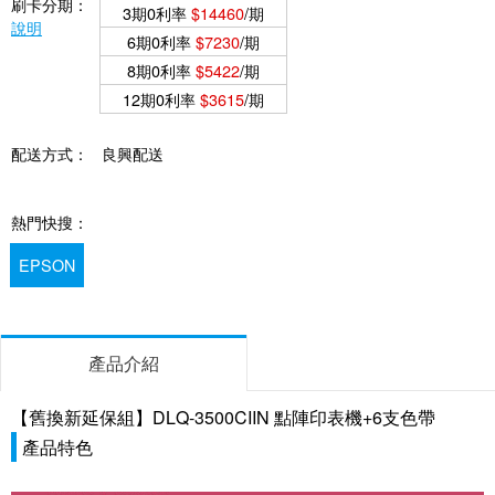
刷卡分期：
3期0利率
$14460
/期
說明
6期0利率
$7230
/期
8期0利率
$5422
/期
12期0利率
$3615
/期
配送方式：
良興配送
熱門快搜：
EPSON
產品介紹
【舊換新延保組】DLQ-3500CIIN 點陣印表機+6支色帶
產品特色