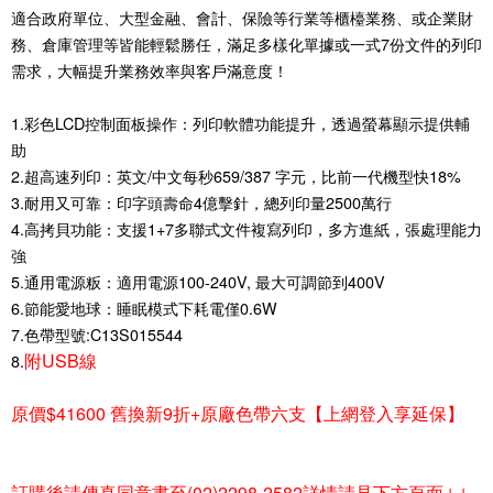
適合政府單位、大型金融、會計、保險等行業等櫃檯業務、或企業財
務、倉庫管理等皆能輕鬆勝任，滿足多樣化單據或一式7份文件的列印
需求，大幅提升業務效率與客戶滿意度！
1.彩色LCD控制面板操作：列印軟體功能提升，透過螢幕顯示提供輔
助
2.超高速列印：英文/中文每秒659/387 字元，比前一代機型快18%
3.耐用又可靠：印字頭壽命4億擊針，總列印量2500萬行
4.高拷貝功能：支援1+7多聯式文件複寫列印，多方進紙，張處理能力
強
5.通用電源粄：適用電源100-240V, 最大可調節到400V
6.節能愛地球：睡眠模式下耗電僅0.6W
7.色帶型號:C13S015544
附USB線
8.
原價$41600 舊換新9折+原廠色帶六支【上網登入享延保】
訂購後請傳真同意書至(02)2298-2582詳情請見下方頁面↓↓