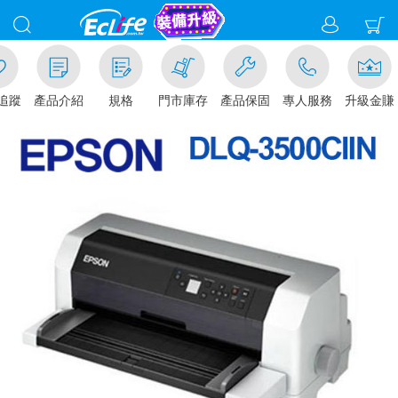
追蹤
產品介紹
規格
門市庫存
產品保固
專人服務
升級金賺