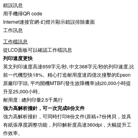
錯誤訊息
用手機掃QR code
Internet連接官網-幻燈片顯示錯誤排除畫面
工作訊息
工作檔訊息
從LCD面板可以確認工作檔訊息
列印速度更快
英文列印速度高達659字元/秒, 中文368字元/秒的列印速度,比
前一代機型快18%。精心打造耐用度達四億次撞擊的Epson
原廠印字頭, 平均開機MTBF(發生故障機率)由20,000小時提
升至25,000小時。
耐用度 : 總列印量2.5千萬行
強力高解析撞針，可一次完成8份文件
強力高解析撞針，可同時打印8份文件(原稿+7份拷貝，並具
有紙張厚度調整功能，列印解析度高達360dpi，大幅提升工
作效率。