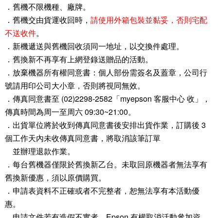
．舊機不限機種、廠牌。
．舊機交由貨運收回時，
請使用外箱包裝並黏妥，否則宅配
不送收件
。
．新機遞送與舊機回收須同一地址，以交換件處理。
．舊換新不再享有上網登錄送贈品的活動。
．放棄機器所有權同意書：個人部份需簽名及蓋章，公司行
號請用印公司大小章，否則將視同無效。
．傳真同意書至 (02)2298-2582「myepson 客服中心 收」，
傳真時間為周一至周六 09:30~21:00。
．出貨單位將於收到傳真同意書後安排出貨作業，訂購後 3
個工作天內未收傳真同意書，將取消該筆訂單
並辦理退款作業。
．每台舊機器僅限於舊換新乙台。未取回原機器者無法享有
舊換新優惠，須以原價購買。
．申請表資料不正確或者不完整者，恕無法享有本活動優
惠。
．申請文件若有造假不實者，Epson 有權取消活動參加資