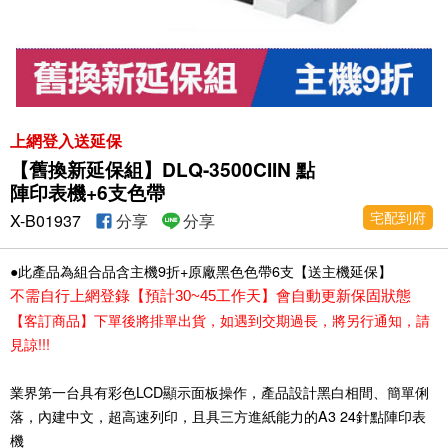
上網登入送延保
【舊換新延保組】DLQ-3500CIIN 點
陣印表機+6支色帶
宅配到府
X-B01937
分享
分享
●此產品為組合品含主機9折+原廠黑色色帶6支【送主機延保】
不需自行上網登錄【預計30~45工作天】會自動更新保固狀態
【客訂商品】下單後將排單出貨，如遇到交期過長，將另行通知，請
見諒!!!
業界第一台具有彩色LCD顯示面板操作，產品設計黑白相間、簡單俐
落，內建中文，超高速列印，且具三方進紙能力的A3 24針點陣印表
機