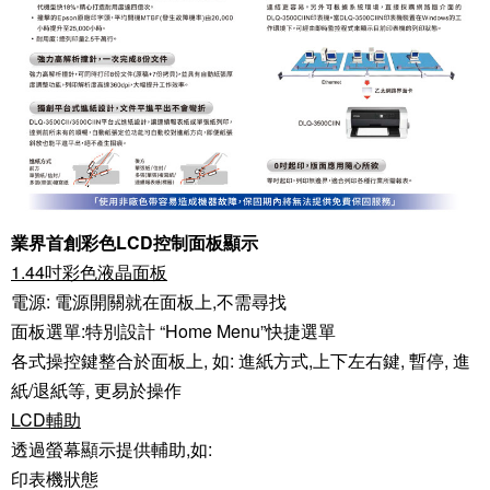
業界首創彩色LCD控制面板顯示
1.44吋彩色液晶面板
電源: 電源開關就在面板上,不需尋找
面板選單:特別設計 “Home Menu”快捷選單
各式操控鍵整合於面板上, 如: 進紙方式,上下左右鍵, 暫停, 進
紙/退紙等, 更易於操作
LCD輔助
透過螢幕顯示提供輔助,如:
印表機狀態