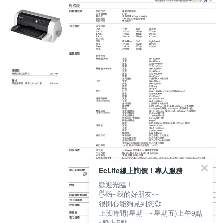
EcLife線上詢價！專人服務
歡迎光臨！
🖐嗨~我的好朋友~~
很開心能夠見到您💞
上班時間(星期一~星期五)上午9點
~晚上5點