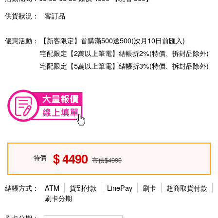
供貨狀況：
客訂品
優惠活動：
【新客限定】首購滿500送500(次月10日前匯入)
宅配限定【2萬以上筆電】結帳折2%(特價、拆封品除外)
宅配限定【5萬以上筆電】結帳折3%(特價、拆封品除外)
4490
特價
市價$4990
結帳方式：
ATM
貨到付款
LinePay
刷卡
超商取貨付款
刷卡分期
刷卡分期：