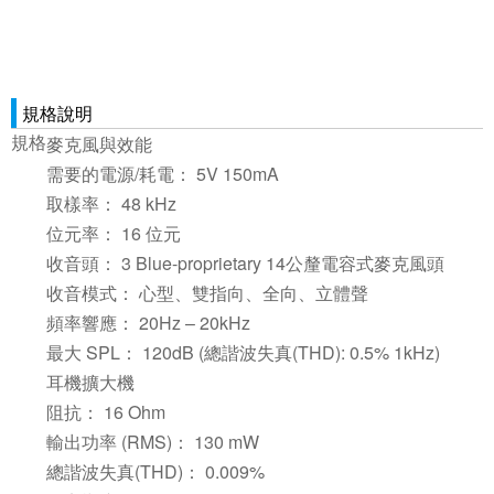
規格說明
規格
麥克風與效能
需要的電源/耗電： 5V 150mA
取樣率： 48 kHz
位元率： 16 位元
收音頭： 3 Blue-proprietary 14公釐電容式麥克風頭
收音模式： 心型、雙指向、全向、立體聲
頻率響應： 20Hz – 20kHz
最大 SPL： 120dB (總諧波失真(THD): 0.5% 1kHz)
耳機擴大機
阻抗： 16 Ohm
輸出功率 (RMS)： 130 mW
總諧波失真(THD)： 0.009%