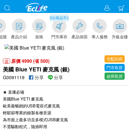
滿千元門市取貨現折1%(部分商品不適用)-請點我看
追蹤
產品介紹
規格
門市庫存
產品保固
專人服務
升級金賺
宅配到府
原價 4990 (省 500)
促
門市取貨
美國 Blue YETI 麥克風 (銀)
超商取貨
G3091119
分享
分享
★ 直播必備
美國Blue YETI 麥克風
歐美最暢銷的USB電容式麥克風
輕鬆卻專業的錄製各種音源
為市面上最多功且多模式USB麥克風
不需驅動程式，隨插即用