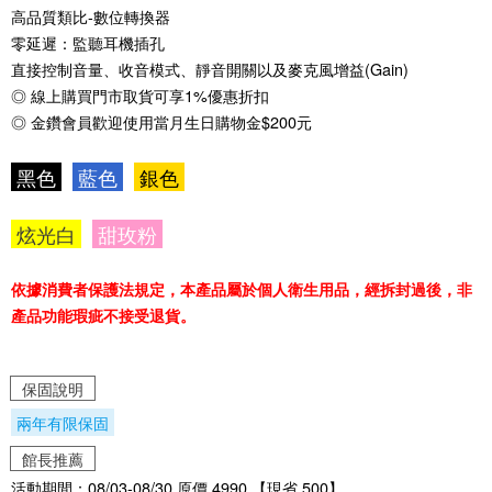
高品質類比-數位轉換器
零延遲：監聽耳機插孔
直接控制音量、收音模式、靜音開關以及麥克風增益(Gain)
◎ 線上購買門市取貨可享1%優惠折扣
◎ 金鑽會員歡迎使用當月生日購物金$200元
黑色
藍色
銀色
炫光白
甜玫粉
依據消費者保護法規定，本產品屬於個人衛生用品，經拆封過後，非
產品功能瑕疵不接受退貨。
保固說明
兩年有限保固
館長推薦
活動期間：08/03-08/30 原價 4990 【現省 500】