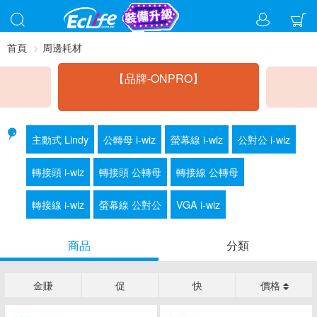
首頁
周邊耗材
線
【品牌-ONPRO】
主動式 Lindy
公轉母 i-wiz
螢幕線 i-wiz
公對公 i-wiz
轉接頭 i-wiz
轉接頭 公轉母
轉接線 公轉母
轉接線 i-wiz
螢幕線 公對公
VGA i-wiz
商品
分類
金賺
促
快
價格