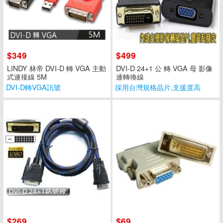
$349
$499
LINDY 林帝 DVI-D 轉 VGA 主動
DVI-D 24+1 公 轉 VGA 母 影像
式連接線 5M
連轉換線
DVI-D轉VGA訊號
採用台灣規格晶片,支援度高
$269
$69