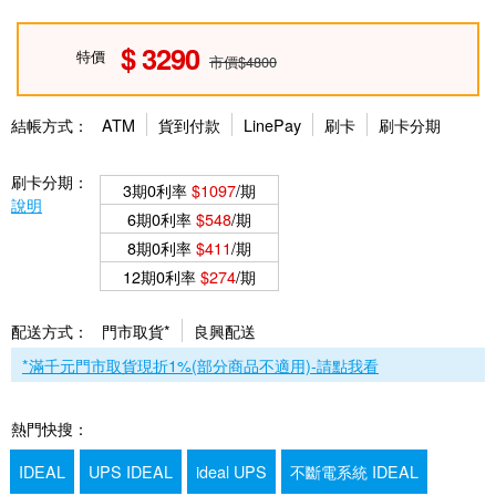
3290
特價
市價$4800
結帳方式：
ATM
貨到付款
LinePay
刷卡
刷卡分期
刷卡分期：
3期0利率
$1097
/期
說明
6期0利率
$548
/期
8期0利率
$411
/期
12期0利率
$274
/期
配送方式：
門市取貨*
良興配送
*滿千元門市取貨現折1%(部分商品不適用)-請點我看
熱門快搜：
IDEAL
UPS IDEAL
ideal UPS
不斷電系統 IDEAL