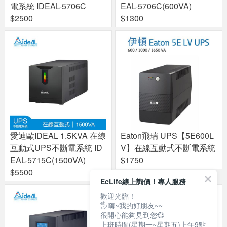
電系統 IDEAL-5706C
EAL-5706C(600VA)
$2500
$1300
愛迪歐IDEAL 1.5KVA 在線
Eaton飛瑞 UPS【5E600L
互動式UPS不斷電系統 ID
V】在線互動式不斷電系統
EAL-5715C(1500VA)
$1750
$5500
EcLife線上詢價！專人服務
歡迎光臨！
🖐嗨~我的好朋友~~
很開心能夠見到您💞
上班時間(星期一~星期五)上午9點