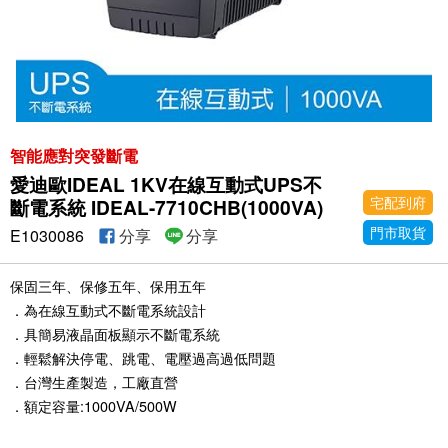
智能應對突發斷電
愛迪歐IDEAL 1KV在線互動式UPS不
宅配到府
斷電系統 IDEAL-7710CHB(1000VA)
門市取貨
E1030086
分享
分享
保固三年、保修五年、保用五年
．為在線互動式不斷電系統設計
．具簡易液晶面板顯示不斷電系統
．輕鬆解決停電、跳電、電壓過高過低問題
．台灣生產製造，工廠直營
．額定容量:1000VA/500W