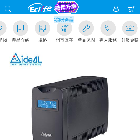
滿千元門市取貨現折1%(部分商品不適用)-請點我看
追蹤
產品介紹
規格
門市庫存
產品保固
專人服務
升級金賺