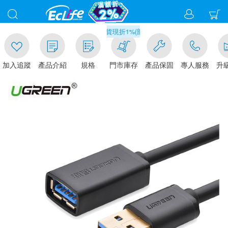
00
滿千元門市取貨現折1%(部分商品不適用)-請點我看
加入追蹤
產品介紹
規格
門市庫存
產品保固
專人服務
升