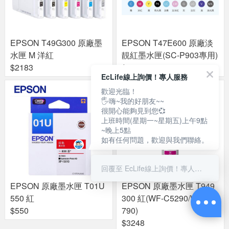
EPSON T49G300 原廠墨
EPSON T47E600 原廠淡
水匣 M 洋紅
靚紅墨水匣(SC-P903專用)
$2183
$1452
EcLife線上詢價！專人服務
歡迎光臨！
🖐嗨~我的好朋友~~
很開心能夠見到您💞
上班時間(星期一~星期五)上午9點
~晚上5點
如有任何問題，歡迎與我們聯絡。
回覆至 EcLife線上詢價！專人服務
EPSON 原廠墨水匣 T01U
EPSON 原廠墨水匣 T949
550 紅
300 紅(WF-C5290/WF-C5
$550
790)
$3248