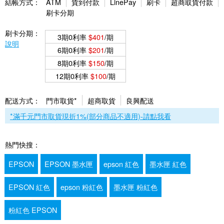
結帳方式：
ATM
貨到付款
LinePay
刷卡
超商取貨付款
刷卡分期
刷卡分期：
3期0利率
$401
/期
說明
6期0利率
$201
/期
8期0利率
$150
/期
12期0利率
$100
/期
配送方式：
門市取貨*
超商取貨
良興配送
*滿千元門市取貨現折1%(部分商品不適用)-請點我看
熱門快搜：
EPSON
EPSON 墨水匣
epson 紅色
墨水匣 紅色
EPSON 紅色
epson 粉紅色
墨水匣 粉紅色
粉紅色 EPSON