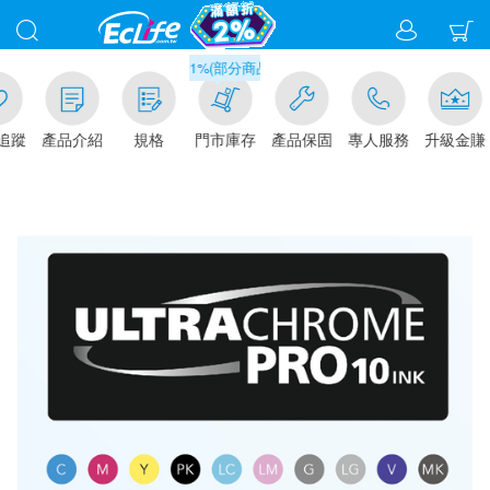
滿千元門市取貨現折1%(部分商品不適用)-請點我看
追蹤
產品介紹
規格
門市庫存
產品保固
專人服務
升級金賺