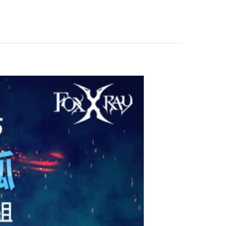
R-HKM-95)
FOXXRAY 狐鐳 鏡
甲 電競鍵盤滑鼠組
合包 (FXR-CKM-1
$799
0)
FOXXRAY 狐鐳 銀
毅迅狐 鋁合金雙面
電競鼠墊 (FXR-PP
$299
M-22)