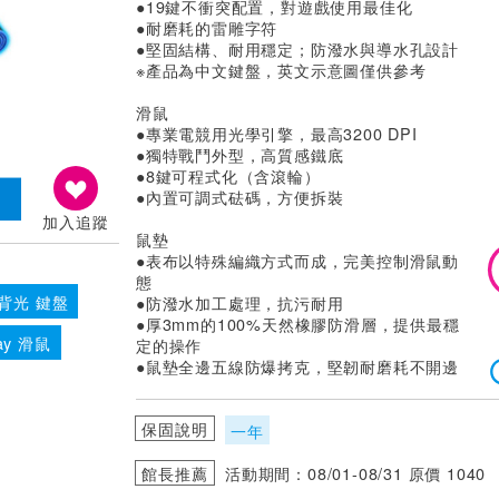
●19鍵不衝突配置，對遊戲使用最佳化
●耐磨耗的雷雕字符
●堅固結構、耐用穩定；防潑水與導水孔設計
※產品為中文鍵盤，英文示意圖僅供參考
滑鼠
●專業電競用光學引擎，最高3200 DPI
●獨特戰鬥外型，高質感鐵底
●8鍵可程式化（含滾輪）
●內置可調式砝碼，方便拆裝
加入追蹤
鼠墊
●表布以特殊編織方式而成，完美控制滑鼠動
態
背光 鍵盤
●防潑水加工處理，抗污耐用
●厚3mm的100%天然橡膠防滑層，提供最穩
ray 滑鼠
定的操作
●鼠墊全邊五線防爆拷克，堅韌耐磨耗不開邊
保固說明
一年
館長推薦
活動期間：08/01-08/31 原價 1040