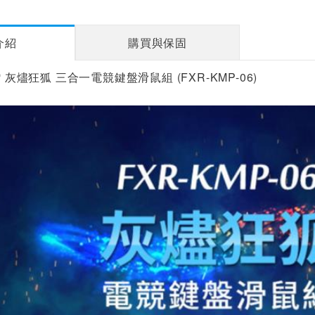
介紹
購買與保固
鐳 灰燼狂狐 三合一電競鍵盤滑鼠組 (FXR-KMP-06)