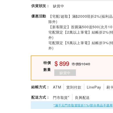
供貨狀況：
缺貨中
優惠活動
【宅配/超取】滿$2000現折2%(福利品
除外)
【新客限定】首購滿500送500(次月1
宅配限定【2萬以上筆電】結帳折2%(
外)
宅配限定【5萬以上筆電】結帳折3%(
外)
899
特價
市價$1040
數量
缺貨中
結帳方式：
ATM
貨到付款
LinePay
刷
配送方式：
門市取貨*
良興配送
*滿千元門市取貨現折1%(部分商品不適用