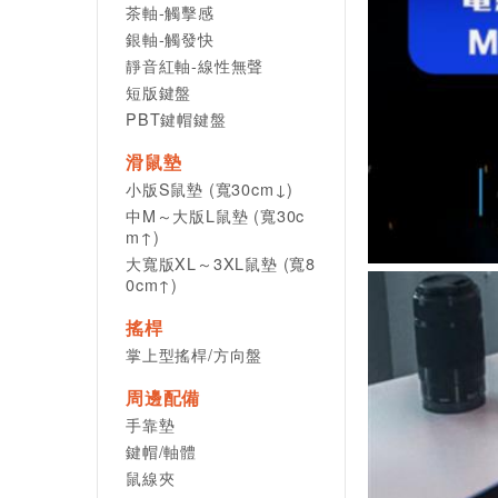
茶軸-觸擊感
銀軸-觸發快
靜音紅軸-線性無聲
短版鍵盤
PBT鍵帽鍵盤
滑鼠墊
小版S鼠墊 (寬30cm↓)
中M～大版L鼠墊 (寬30c
m↑)
大寬版XL～3XL鼠墊 (寬8
0cm↑)
搖桿
掌上型搖桿/方向盤
周邊配備
手靠墊
鍵帽/軸體
鼠線夾