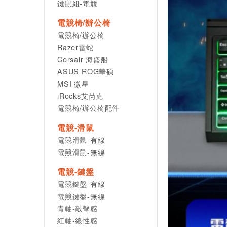
鍵鼠組-電競
電競椅/辦公椅
電競椅/辦公椅
Razer雷蛇
Corsair 海盜船
ASUS ROG華碩
MSI 微星
iRocks艾芮克
電競椅/辦公椅配件
電競-滑鼠
電競滑鼠-有線
電競滑鼠-無線
電競-鍵盤
電競鍵盤-有線
電競鍵盤-無線
青軸-敲擊感
紅軸-線性感