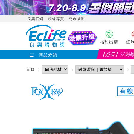
良興官網
粉絲專頁
門市據點
福利出清
紅
【必看】活動
商品分類
首頁