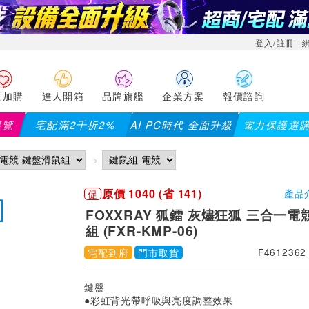
登入/註冊
利加購
達人開箱
品牌旗艦
企業方案
報價諮詢
導覽
宅配滿2千折2%
AI PC時代 全面升級
電力保護選
【
原價 1040 (省 141)
促
產品
FOXXRAY 狐鐳 灰燼狂狐 三合一
組 (FXR-KMP-06)
宅配到府
門市取貨
F4612362
鍵盤
●彩虹背光帶呼吸與亮度調整效果