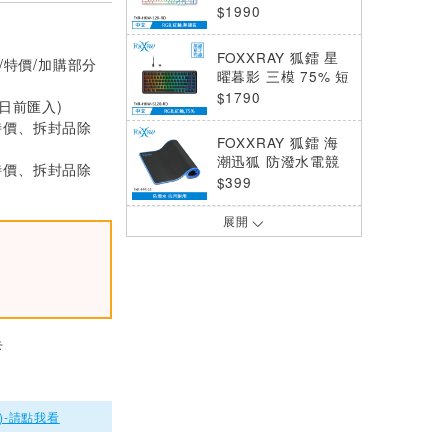
機械鍵盤 紅軸 (FXR
$1990
-HKW-120-RD)
FOXXRAY 狐鐳 星
/特價/加購部分
曜暮影 三模 75% 短
版機械鍵盤 紅軸 (F
$1790
0日前匯入)
XR-HKW-S120-R
特價、拆封品除
D)
FOXXRAY 狐鐳 海
潮迅狐 防潑水電競
特價、拆封品除
滑鼠墊 (FXR-PPS-1
$399
5)
展開
FOXXRAY 狐鐳 星
曜暮影 三模 75% 短
版機械鍵盤 青軸 (F
$1790
XR-HKW-S120-BL)
FOXXRAY 狐鐳 極
域 智慧螢幕三模無
卡
線機械鍵盤 紅軸
$2690
FOXXRAY 狐鐳 星
)-請點我看
粉 全彩RGB旋鈕機
械鍵盤 粉 茶軸 (FX
$1390