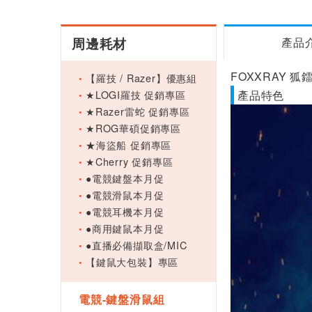
周邊耗材
產品
FOXXRAY 狐
【羅技 / Razer】優惠組
★LOGI羅技 促銷專區
產品特色
★Razer雷蛇 促銷專區
★ROG華碩促銷專區
★海盜船 促銷專區
★Cherry 促銷專區
●電競鍵盤本月促
●電競滑鼠本月促
●電競耳機本月促
●商用鍵鼠本月促
●直播必備擷取盒/MIC
【鍵鼠大包裝】專區
電競-鍵盤滑鼠組