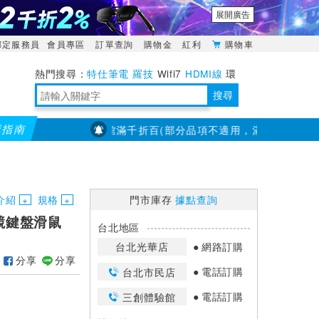
展開廣告
綁定服務員
會員專區
訂單查詢
購物金
紅利
購物車
特仕筆電
羅技
Wifi7
HDMI線
環
境量測
明緯POWER
搜尋
購指南
PX大通】全館滿千折百(部分品項不適用，滿2千折200...)
儀
靈活多變的分離式設計
TypeC安全電源延長線
日除濕15L，19坪適用
華碩 ROG Falcata 電競鍵盤
WTR-1500C行動無線影音傳輸器
電源百寶袋-你要的這裡通通有
行動電源【BSMI認證專區】
owon電子測量與智能儀器專家
介紹
規格
門市庫存
據點查詢
電競鍵盤滑鼠
台北地區
台北光華店
網路訂購
分享
分享
電話訂購
台北市民店
電話訂購
三創體驗館