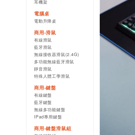
耳機架
電腦桌
電動升降桌
商用-滑鼠
有線滑鼠
藍牙滑鼠
無線接收器滑鼠(2.4G)
多功能無線藍牙滑鼠
靜音滑鼠
特殊人體工學滑鼠
商用-鍵盤
有線鍵盤
藍牙鍵盤
無線多功能鍵盤
IPad專用鍵盤
商用-鍵盤滑鼠組