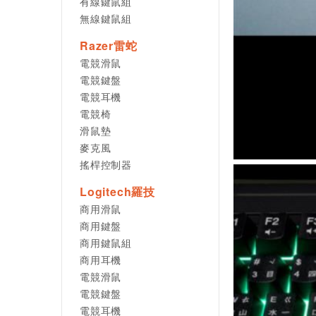
有線鍵鼠組
無線鍵鼠組
Razer雷蛇
電競滑鼠
電競鍵盤
電競耳機
電競椅
滑鼠墊
麥克風
搖桿控制器
Logitech羅技
商用滑鼠
商用鍵盤
商用鍵鼠組
商用耳機
電競滑鼠
電競鍵盤
電競耳機