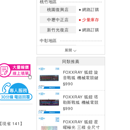
桃竹地區
桃園復興店
網路訂購
中壢中正店
少量庫存
新竹光復店
網路訂購
中彰地區
台中英才店
網路訂購
展開
嘉南地區
同類推薦
高雄中華店
少量庫存
FOXXRAY 狐鐳 旋
高雄鳳山店
少量庫存
音戰狐 機械電競鍵
盤 青軸 (FXR-HKM-
$990
*庫存數量：網路訂購(0)、少量庫存
61)
(1~2)、現貨充足(3以上)。
FOXXRAY 狐鐳 塔
*門市庫存以店內實際數量為準，可使
勒斯戰狐 機械電競
用專人服務或撥打門市電話洽詢。
鍵盤 茶軸 (FXR-HK
$990
M-78-BR)
FOXXRAY 狐鐳 星
 【現省 141】
曜極光 三模 全尺寸