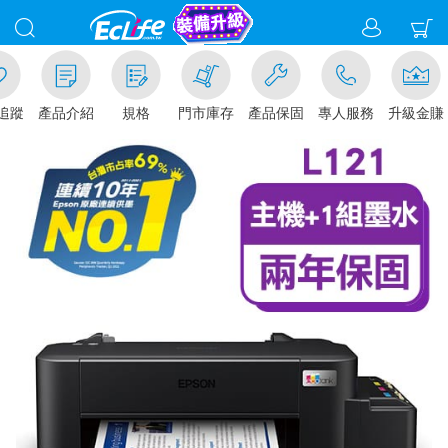
追蹤
產品介紹
規格
門市庫存
產品保固
專人服務
升級金賺