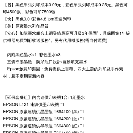
【省】黑色單張列印成本0.09元，彩色單張列印成本0.25元。黑色可
印4500張，彩色可印7500張
【快】黑色9.0 /彩色4.8 ipm高速列印
【美】原廠墨水列印品質
【安心】加購墨水組合上網登錄最高可升級3年保固*，且保固第1年提
供機器免費到府收送服務*。另有代用機服務(需自付運費)
．內附黑色墨水×1+彩色墨水×3
．直覺導墨墨瓶－防呆瓶口設計/自動填充墨水
．Epson創意印樂園：免費提供上百種、四大主題的列印及手作素
材，且不定期更新內容
【延保套餐組】內含連供印表機1台+1組墨水
EPSON L121 連續供墨印表機 *1
EPSON 原廠連續供墨墨瓶 T664100 (黑) *1
EPSON 原廠連續供墨墨瓶 T664200 (藍) *1
EPSON 原廠連續供墨墨瓶 T664300 (紅) *1
EPSON 原廠連續供墨墨瓶 T664400 (黃) *1