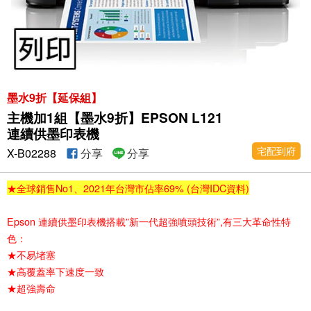
墨水9折【延保組】
主機加1組【墨水9折】EPSON L121
連續供墨印表機
宅配到府
X-B02288
分享
分享
★全球銷售No1、2021年台灣市佔率69% (台灣IDC資料)
Epson 連續供墨印表機搭載”新一代超強噴頭技術”,有三大革命性特
色：
★不易堵塞
★高覆蓋率下速度一致
★超強壽命