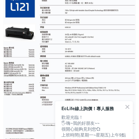
EcLife線上詢價！專人服務
歡迎光臨！
🖐嗨~我的好朋友~~
很開心能夠見到您💞
上班時間(星期一~星期五)上午9點