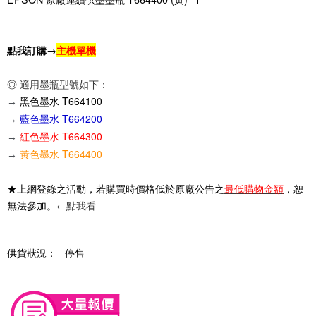
點我訂購→
主機單機
◎
適用墨瓶型號如下：
黑色墨水 T664100
→
藍色墨水 T664200
→
紅色墨水 T664300
→
黃色墨水 T664400
→
★上網登錄之活動，若購買時價格低於原廠公告之
最低購物金額
，恕
無法參加。
←點我看
供貨狀況：
停售