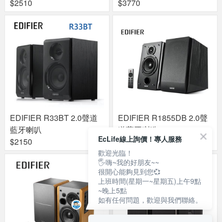
$2510
$3770
EDIFIER R33BT 2.0聲道
EDIFIER R1855DB 2.0聲
藍牙喇叭
道藍牙喇叭
EcLife線上詢價！專人服務
$2150
$5300
歡迎光臨！
🖐嗨~我的好朋友~~
很開心能夠見到您💞
上班時間(星期一~星期五)上午9點
~晚上5點
如有任何問題，歡迎與我們聯絡。