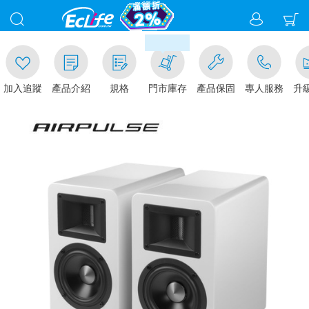
00
滿千元門市取貨現折1%(部分商
加入追蹤
產品介紹
規格
門市庫存
產品保固
專人服務
升