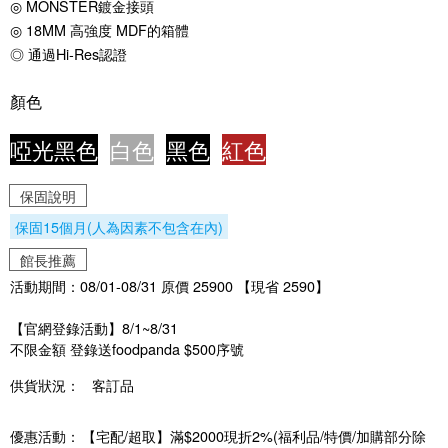
◎ MONSTER鍍金接頭
◎ 18MM 高強度 MDF的箱體
◎ 通過Hi-Res認證
顏色
啞光黑色
白色
黑色
紅色
保固說明
保固15個月(人為因素不包含在內)
館長推薦
活動期間：08/01-08/31 原價 25900 【現省 2590】
【官網登錄活動】8/1~8/31
不限金額 登錄送foodpanda $500序號
供貨狀況：
客訂品
優惠活動：
【宅配/超取】滿$2000現折2%(福利品/特價/加購部分除