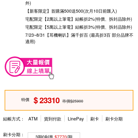
外)
【新客限定】首購滿500送500(次月10日前匯入)
宅配限定【2萬以上筆電】結帳折2%(特價、拆封品除外)
宅配限定【5萬以上筆電】結帳折3%(特價、拆封品除外)
7/23~8/31【耳機喇叭】滿千折百 (最高折3百 部分品牌不
適用)
23310
特價
市價$25900
結帳方式：
ATM
貨到付款
LinePay
刷卡
刷卡分期
刷卡分期：
3期0利率
$7770
/期