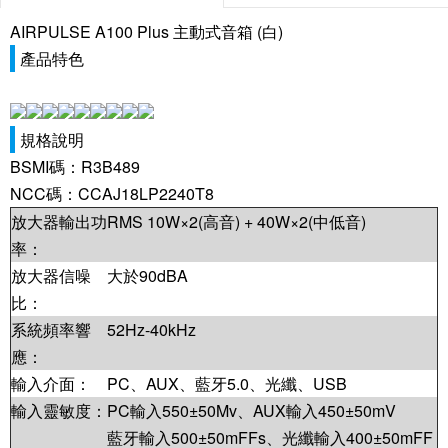
AIRPULSE A100 Plus 主動式音箱 (白)
產品特色
規格說明
BSMI碼：R3B489
NCC碼：CCAJ18LP2240T8
放大器輸出功
RMS 10W×2(高音) + 40W×2(中低音)
率：
放大器信噪
大於90dBA
比：
系統頻率響
52Hz-40kHz
應：
輸入介面：
PC、AUX、藍牙5.0、光纖、USB
輸入靈敏度：
PC輸入550±50Mv、AUX輸入450±50mV
藍牙輸入500±50mFFs、光纖輸入400±50mFF