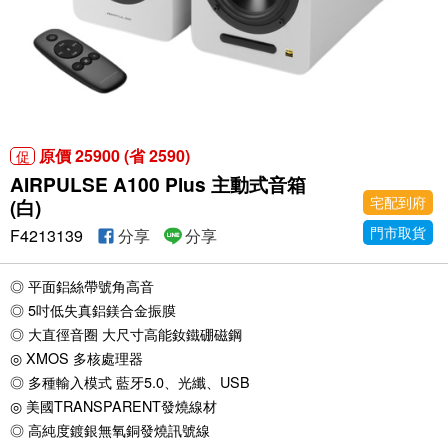
原價 25900 (省 2590)
促
AIRPULSE A100 Plus 主動式音箱
宅配到府
(白)
門市取貨
F4213139
分享
分享
◎ 平面鋁絲帶號角高音
◎ 5吋低失真鋁鎂合金振膜
◎ 大直徑音圈 大尺寸高能釹鐵硼磁鋼
◎ XMOS 多核處理器
◎ 多種輸入模式 藍牙5.0、光纖、USB
◎ 美國TRANSPARENT發燒線材
◎ 高純度鍍銀無氧銅發燒訊號線