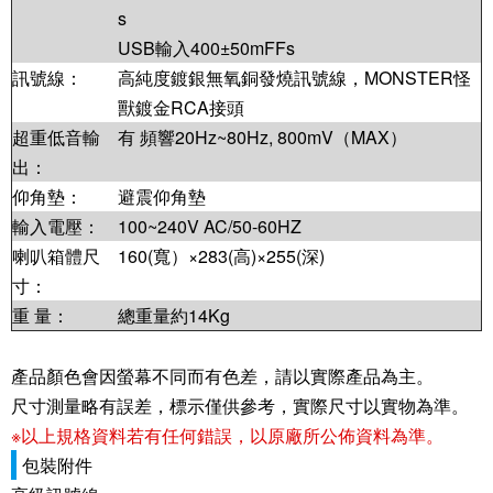
s
USB輸入400±50mFFs
訊號線：
高純度鍍銀無氧銅發燒訊號線，MONSTER怪
獸鍍金RCA接頭
超重低音輸
有 頻響20Hz~80Hz, 800mV（MAX）
出：
仰角墊：
避震仰角墊
輸入電壓：
100~240V AC/50-60HZ
喇叭箱體尺
160(寬）×283(高)×255(深)
寸：
重 量：
總重量約14Kg
產品顏色會因螢幕不同而有色差，請以實際產品為主。
尺寸測量略有誤差，標示僅供參考，實際尺寸以實物為準。
※以上規格資料若有任何錯誤，以原廠所公佈資料為準。
包裝附件