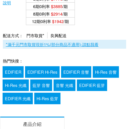
說明
6期0利率
$3885
/期
8期0利率
$2914
/期
12期0利率
$1942
/期
配送方式：
門市取貨*
良興配送
*滿千元門市取貨現折1%(部分商品不適用)-請點我看
熱門快搜：
EDIFIER
EDIFIER Hi-Res
EDIFIER 音響
Hi-Res 音響
Hi-Res 光纖
藍芽 音響
音響 光纖
EDIFIER 藍芽
EDIFIER 光纖
Hi-Res 藍芽
產品介紹