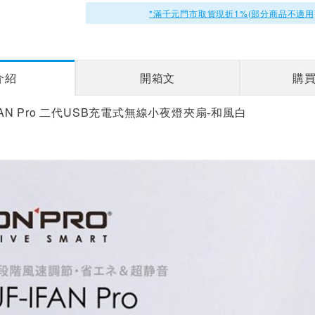
*滿千元門市取貨現折1%(部分商品不適用
介紹
開箱文
購
IFAN Pro 二代USB充電式無線小夜燈夾扇-和風白