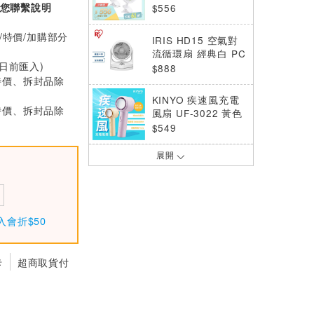
扇 2入組(可夾嬰兒
您聯繫說明
$556
車、寵物推車等
/特價/加購部分
IRIS HD15 空氣對
流循環扇 經典白 PC
0日前匯入)
F-HD15 (降溫必備)
$888
特價、拆封品除
KINYO 疾速風充電
特價、拆封品除
風扇 UF-3022 黃色
$549
展開
KINYO 疾速風充電
風扇 UF-3022 紫色
$549
RASTO AF4 渦流式
入會折$50
直立空氣循環風扇
$1280
卡
超商取貨付
ARTISAN UV清淨
冷暖循環四季扇-舒
棉白 TF2000
$6490