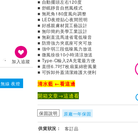
■ 自動擺頭左右120度
■ 舒眠靜音自然風模式
■ 無死角180度風向調整
■ LED夜燈貼心夜間照明
■ 好感親膚材質工藝設計
■ 無印簡約美學工業設計
■ 無刷直流馬達省電低噪音
■ 防滑強力夾底座可夾可放
■ 強中弱三段低噪風力放送
■ 微風徐徐10小時清涼放送
■ Type-C輸入2A充電最方便
加入追蹤
■ 直徑6.7吋7枚扇葉綿密風量
■ 可拆卸外蓋清潔維護大便利
清水藍 ←看這邊
無線 夜燈
開箱文章→這邊看
保固說明
原廠一年保固
供貨狀況：
客訂品