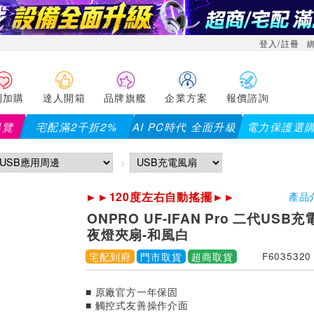
登入/註冊
利加購
達人開箱
品牌旗艦
企業方案
報價諮詢
導覽
宅配滿2千折2%
AI PC時代 全面升級
電力保護選
►►120度左右自動搖擺►►
產品
ONPRO UF-IFAN Pro 二代US
夜燈夾扇-和風白
宅配到府
門市取貨
超商取貨
F6035320
■ 原廠官方一年保固
■ 觸控式友善操作介面