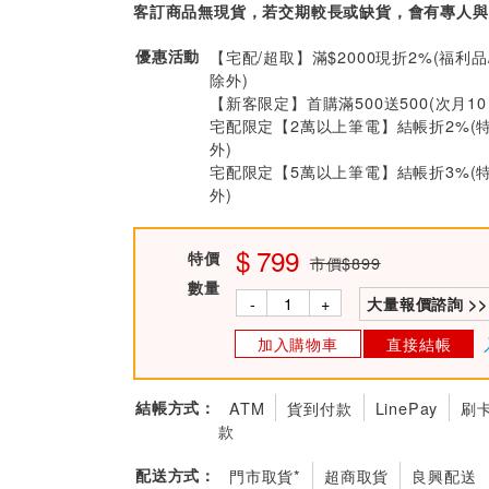
客訂商品無現貨，若交期較長或缺貨，會有專人與
優惠活動
【宅配/超取】滿$2000現折2%(福利品
除外)
【新客限定】首購滿500送500(次月1
宅配限定【2萬以上筆電】結帳折2%(
外)
宅配限定【5萬以上筆電】結帳折3%(
外)
799
特價
市價$899
數量
-
+
大量報價諮詢 >>
加入購物車
直接結帳
結帳方式：
ATM
貨到付款
LinePay
刷
款
配送方式：
門市取貨*
超商取貨
良興配送