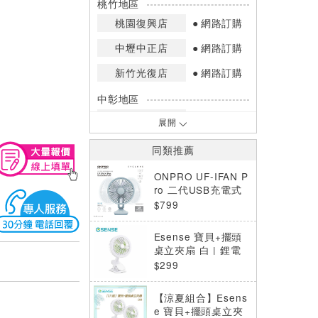
桃竹地區
桃園復興店
網路訂購
中壢中正店
網路訂購
新竹光復店
網路訂購
中彰地區
台中英才店
網路訂購
展開
嘉南地區
同類推薦
高雄中華店
網路訂購
ONPRO UF-IFAN P
高雄鳳山店
網路訂購
ro 二代USB充電式
無線小夜燈夾扇-清
$799
*庫存數量：網路訂購(0)、少量庫存
水藍
(1~2)、現貨充足(3以上)。
Esense 寶貝+擺頭
*門市庫存以店內實際數量為準，可使
桌立夾扇 白 | 鋰電
用專人服務或撥打門市電話洽詢。
池 (可夾嬰兒車、寵
$299
物推車等)
【涼夏組合】Esens
e 寶貝+擺頭桌立夾