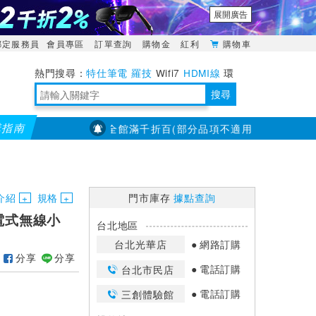
展開廣告
綁定服務員
會員專區
訂單查詢
購物金
紅利
購物車
特仕筆電
羅技
Wifi7
HDMI線
環
境量測
明緯POWER
搜尋
購指南
【PX大通】全館滿千折百(部分品項不適用，滿2千折200...)
靈活多變的分離式設計
TypeC安全電源延長線
日除濕15L，19坪適用
華碩 ROG Falcata 電競鍵盤
WTR-1500C行動無線影音傳輸器
電源百寶袋-你要的這裡通通有
行動電源【BSMI認證專區】
owon電子測量與智能儀器專家
介紹
規格
門市庫存
據點查詢
B充電式無線小
台北地區
台北光華店
網路訂購
分享
分享
電話訂購
台北市民店
電話訂購
三創體驗館