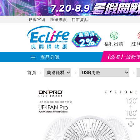
良興官網
粉絲專頁
門市據點
福利出清
紅
【必看】活動
商品分類
首頁