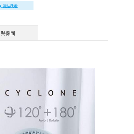
)-請點我看
ARTISAN UV清淨
加濕冷暖循環四季
扇-舒棉白 TF2001
$6690
買與保固
ARTISAN UV清淨
冷暖循環四季扇-靜
謐灰 TF2000G
$6490