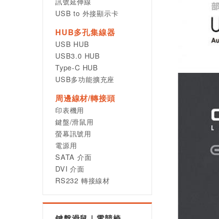
訊號延伸線
USB to 外接顯示卡
HUB多孔集線器
USB HUB
USB3.0 HUB
Type-C HUB
USB多功能擴充座
周邊線材/轉接頭
印表機用
鍵盤/滑鼠用
螢幕訊號用
電源用
SATA 介面
DVI 介面
RS232 轉接線材
鍵盤滑鼠｜電競椅