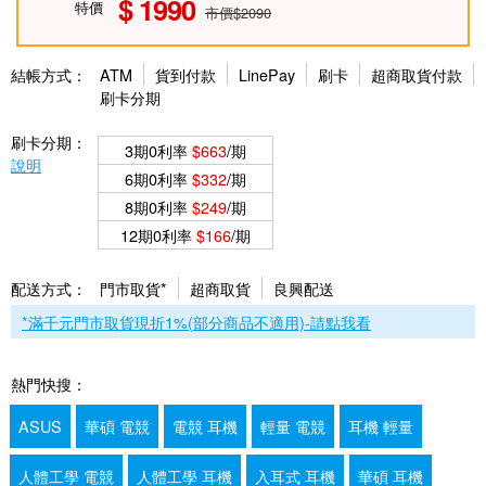
1990
特價
市價$2090
結帳方式：
ATM
貨到付款
LinePay
刷卡
超商取貨付款
刷卡分期
刷卡分期：
3期0利率
$663
/期
說明
6期0利率
$332
/期
8期0利率
$249
/期
12期0利率
$166
/期
配送方式：
門市取貨*
超商取貨
良興配送
*滿千元門市取貨現折1%(部分商品不適用)-請點我看
熱門快搜：
ASUS
華碩 電競
電競 耳機
輕量 電競
耳機 輕量
人體工學 電競
人體工學 耳機
入耳式 耳機
華碩 耳機