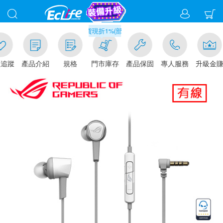
滿千元門市取貨現折1%(部分商品不適用)-請點我看
追蹤
產品介紹
規格
門市庫存
產品保固
專人服務
升級金賺