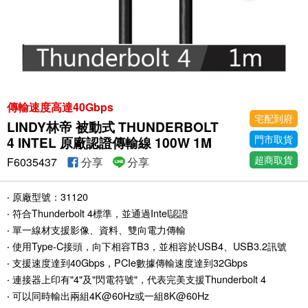
傳輸速度高達40Gbps
宅配到府
LINDY林帝 被動式 THUNDERBOLT
門市取貨
4 INTEL 原廠認證傳輸線 100W 1M
超商取貨
F6035437
分享
分享
‧ 原廠型號：31120
‧ 符合Thunderbolt 4標準，並通過Intel認證
‧ 單一線材支援影像、資料、雙向電力傳輸
‧ 使用Type-C接頭，向下相容TB3，並相容於USB4、USB3.2訊號
‧ 支援速度達到40Gbps，PCIe數據傳輸速度達到32Gbps
‧ 連接器上印有"4"及"閃電符號"，代表完美支援Thunderbolt 4
‧ 可以同時輸出兩組4K@60Hz或一組8K@60Hz