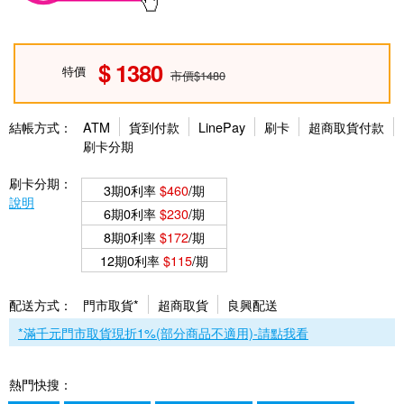
1380
特價
市價$1480
結帳方式：
ATM
貨到付款
LinePay
刷卡
超商取貨付款
刷卡分期
刷卡分期：
3期0利率
$460
/期
說明
6期0利率
$230
/期
8期0利率
$172
/期
12期0利率
$115
/期
配送方式：
門市取貨*
超商取貨
良興配送
*滿千元門市取貨現折1%(部分商品不適用)-請點我看
熱門快搜：