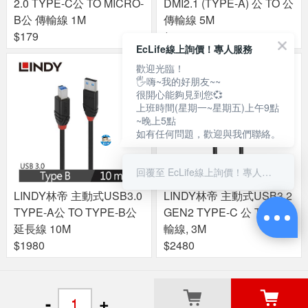
2.0 TYPE-C公 TO MICRO-
DMI2.1 (TYPE-A) 公 TO 公
B公 傳輸線 1M
傳輸線 5M
$179
$2280
EcLife線上詢價！專人服務
歡迎光臨！
🖐嗨~我的好朋友~~
很開心能夠見到您💞
上班時間(星期一~星期五)上午9點
~晚上5點
如有任何問題，歡迎與我們聯絡。
回覆至 EcLife線上詢價！專人服務
LINDY林帝 主動式USB3.0
LINDY林帝 主動式USB3.2
TYPE-A公 TO TYPE-B公
GEN2 TYPE-C 公 TO 公傳
延長線 10M
輸線, 3M
$1980
$2480
關於良興
粉絲專頁
門市據點
-
+