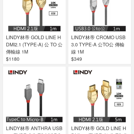
LINDY林帝 GOLD LINE H
LINDY林帝 CROMO USB
DMI2.1 (TYPE-A) 公 TO 公
3.0 TYPE-A 公TO公 傳輸
傳輸線 1M
線 1M
$1180
$349
LINDY林帝 ANTHRA USB
LINDY林帝 GOLD LINE H