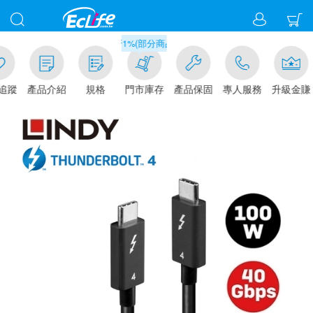
滿千元門市取貨現折1%(部分商品不適用)-請點我看
追蹤
產品介紹
規格
門市庫存
產品保固
專人服務
升級金賺