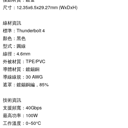
尺寸：12.35x6.5x29.27mm (WxDxH)
線材資訊
標準：Thunderbolt 4
顏色：黑色
型式：圓線
線徑：4.6mm
外被材質：TPE/PVC
導體材質：鍍錫銅
導線線規：30 AWG
遮罩：鍍錫銅編，85%
技術資訊
支援頻寬：40Gbps
最高功率：100W
工作溫度：0~50℃