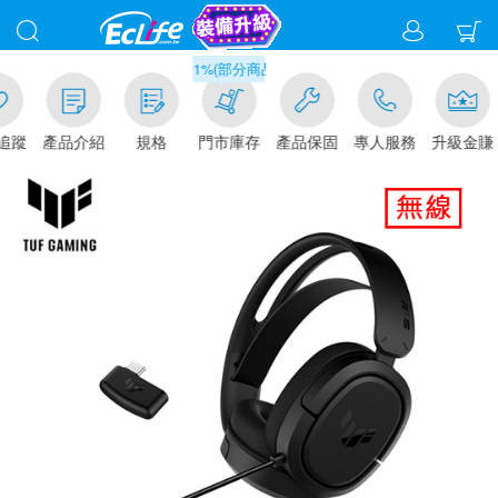
滿千元門市取貨現折1%(部分商品不適用)-請點我看
追蹤
產品介紹
規格
門市庫存
產品保固
專人服務
升級金賺