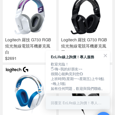
Logitech 羅技 G733 RGB
Logitech 羅技 G733 RGB
炫光無線電競耳機麥克風
炫光無線電競耳機麥克風
白
黑
EcLife線上詢價！專人服務
$2691
$2691
歡迎光臨！
🖐嗨~我的好朋友~~
很開心能夠見到您💞
上班時間(星期一~星期五)上午9點
~晚上5點
如有任何問題，歡迎與我們聯絡。
回覆至 EcLife線上詢價！專人服務