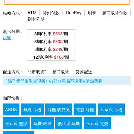
結帳方式：
ATM
貨到付款
LinePay
刷卡
超商取貨付款
刷卡分期
刷卡分期：
3期0利率
$663
/期
說明
6期0利率
$332
/期
8期0利率
$249
/期
12期0利率
$166
/期
配送方式：
門市取貨*
超商取貨
良興配送
*滿千元門市取貨現折1%(部分商品不適用)-請點我看
熱門快搜：
ASUS
無線 耳機
耳機 麥克風
電競 耳機
耳罩式 耳機
低延遲 無線
耳機 輕量
低延遲 耳機
低延遲 電競