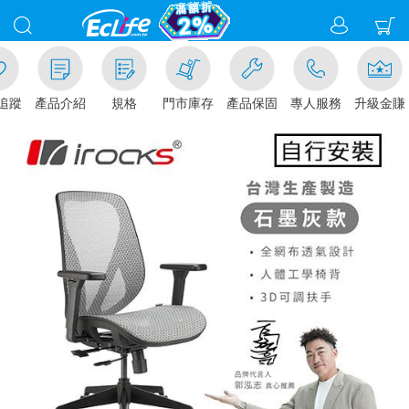
追蹤
產品介紹
規格
門市庫存
產品保固
專人服務
升級金賺