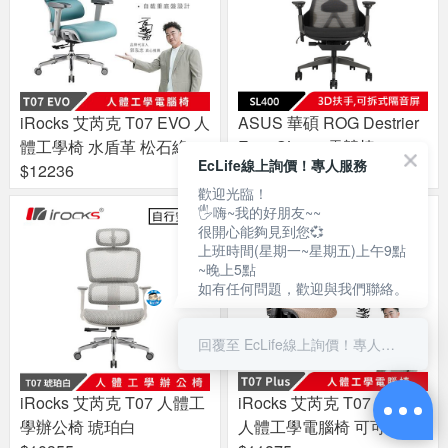
iRocks 艾芮克 T07 EVO 人
ASUS 華碩 ROG Destrier
體工學椅 水盾革 松石綠
Ergo SL400 電競椅
EcLife線上詢價！專人服務
$12236
$24900
歡迎光臨！
🖐嗨~我的好朋友~~
很開心能夠見到您💞
上班時間(星期一~星期五)上午9點
~晚上5點
如有任何問題，歡迎與我們聯絡。
回覆至 EcLife線上詢價！專人服務
iRocks 艾芮克 T07 人體工
iRocks 艾芮克 T07 PLUS
學辦公椅 琥珀白
人體工學電腦椅 可可棕