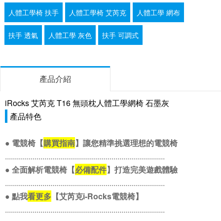
人體工學椅 扶手
人體工學椅 艾芮克
人體工學 網布
扶手 透氣
人體工學 灰色
扶手 可調式
產品介紹
iRocks 艾芮克 T16 無頭枕人體工學網椅 石墨灰
產品特色
●
電競椅【
購買指南
】讓您精準挑選理想的電競椅
.................................................................................
●
全面解析電競椅【
必備配件
】打造完美遊戲體驗
.................................................................................
●
點我
看更多
【艾芮克i-Rocks電競椅】
.................................................................................