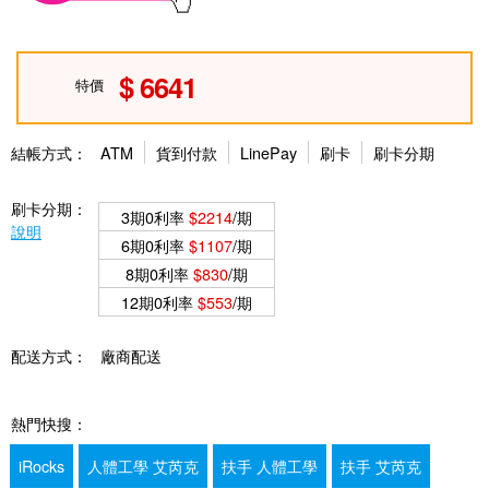
6641
特價
結帳方式：
ATM
貨到付款
LinePay
刷卡
刷卡分期
刷卡分期：
3期0利率
$2214
/期
說明
6期0利率
$1107
/期
8期0利率
$830
/期
12期0利率
$553
/期
配送方式：
廠商配送
熱門快搜：
iRocks
人體工學 艾芮克
扶手 人體工學
扶手 艾芮克