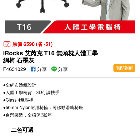
原價 6590 (省 -51)
促
iRocks 艾芮克 T16 無頭枕人體工學
網椅 石墨灰
宅配到府
F4631029
分享
分享
●全網布透氣設計
●人體工學椅背，3D可調扶手
●Class 4氣壓棒
●50mm Nylon耐用椅輪，可移動滑軌椅座
●台灣製造，全椅保固2年
二
色可選