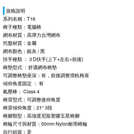
規格說明
系列名稱：T16
椅子種類：電腦椅
網布材質：高彈力台灣網布
托盤材質：金屬
網布顏色：銀灰 / 黑
扶手種類 ：３D扶手(上下+左右+前後)
椅墊型式 ：舒適網布椅墊
可調整椅墊座深：有，前後調整滑軌椅座
傾仰角度固定 ： 有
氣壓棒： Class 4
椅背型式：可調整後仰角度
椅背傾仰角度：21° 3段
椅腳類型：高強度尼龍塑膠五星椅腳
椅輪尺寸與材質：50mm Nylon耐用椅輪
自行組裝：是