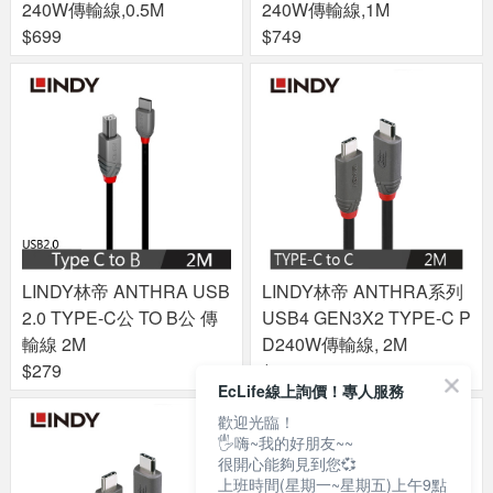
240W傳輸線,0.5M
240W傳輸線,1M
$699
$749
LINDY林帝 ANTHRA USB
LINDY林帝 ANTHRA系列
2.0 TYPE-C公 TO B公 傳
USB4 GEN3X2 TYPE-C P
輸線 2M
D240W傳輸線, 2M
$279
$1280
EcLife線上詢價！專人服務
歡迎光臨！
🖐嗨~我的好朋友~~
很開心能夠見到您💞
上班時間(星期一~星期五)上午9點