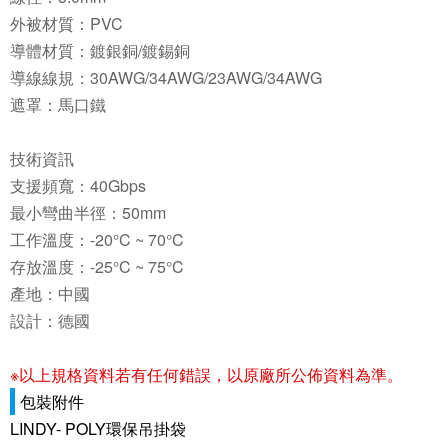
外被材質：PVC
導體材質：鍍銀銅/鍍錫銅
導線線規：30AWG/34AWG/23AWG/34AWG
遮罩：馬口鐵
技術資訊
支援頻寬：40Gbps
最小彎曲半徑：50mm
工作溫度：-20°C ~ 70°C
存放溫度：-25°C ~ 75°C
產地：中國
設計：德國
※以上規格資料若有任何錯誤，以原廠所公佈資料為準。
包裝附件
LINDY- POLY環保吊掛袋