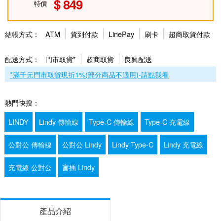
849
特價
結帳方式：
ATM
貨到付款
LinePay
刷卡
超商取貨付款
配送方式：
門市取貨*
超商取貨
良興配送
*滿千元門市取貨現折1%(部分商品不適用)-請點我看
熱門快搜：
LINDY
Lindy 傳輸線
Type-C 傳輸線
Type-C 充電線
公對公 傳輸線
公對公 Lindy
Lindy Type-C
Lindy 充電線
充電線 公對公
盲插 Lindy
產品介紹