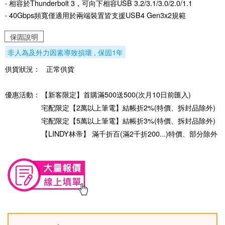
‧ 相容於Thunderbolt 3，可向下相容USB 3.2/3.1/3.0/2.0/1.1
‧ 40Gbps頻寬僅適用於兩端裝置皆支援USB4 Gen3x2規範
保固說明
非人為及外力因素導致損壞 , 保固1年
供貨狀況：
正常供貨
優惠活動：
【新客限定】首購滿500送500(次月10日前匯入)
宅配限定【2萬以上筆電】結帳折2%(特價、拆封品除外)
宅配限定【5萬以上筆電】結帳折3%(特價、拆封品除外)
【LINDY林帝】 滿千折百(滿2千折200...)特價、部分除外