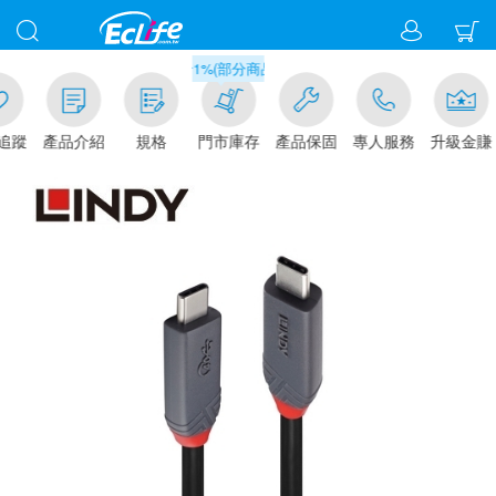
滿千元門市取貨現折1%(部分商品不適用)-請點我看
追蹤
產品介紹
規格
門市庫存
產品保固
專人服務
升級金賺