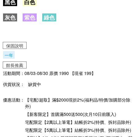
黑色
白色
灰色
紫色
綠色
保固說明
一年
館長推薦
活動期間：08/03-08/30 原價 1990 【現省 199】
供貨狀況：
缺貨中
優惠活動：
【宅配/超取】滿$2000現折2%(福利品/特價/加購部分除
外)
【新客限定】首購滿500送500(次月10日前匯入)
宅配限定【2萬以上筆電】結帳折2%(特價、拆封品除外)
宅配限定【5萬以上筆電】結帳折3%(特價、拆封品除外)