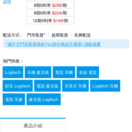
說明
6期0利率
$298
/期
8期0利率
$224
/期
12期0利率
$149
/期
配送方式：
門市取貨*
超商取貨
良興配送
*滿千元門市取貨現折1%(部分商品不適用)-請點我看
熱門快搜：
Logitech
耳機 麥克風
電競 耳機
有線 電競
靜音 Logitech
電競 麥克風
耳罩式 耳機
Logitech 耳機
電競 耳麥
麥克風 Logitech
產品介紹