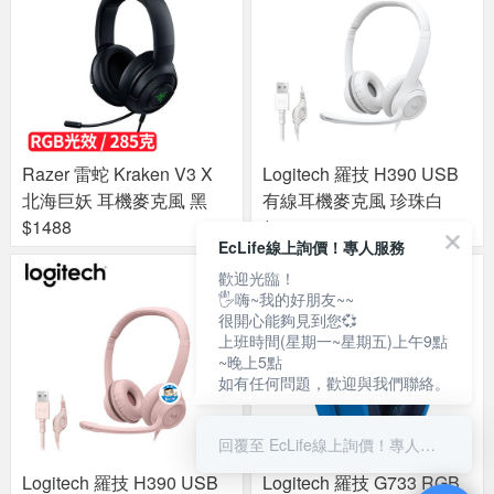
Razer 雷蛇 Kraken V3 X
Logitech 羅技 H390 USB
北海巨妖 耳機麥克風 黑
有線耳機麥克風 珍珠白
$1488
$1290
EcLife線上詢價！專人服務
歡迎光臨！
🖐嗨~我的好朋友~~
很開心能夠見到您💞
上班時間(星期一~星期五)上午9點
~晚上5點
如有任何問題，歡迎與我們聯絡。
回覆至 EcLife線上詢價！專人服務
Logitech 羅技 H390 USB
Logitech 羅技 G733 RGB