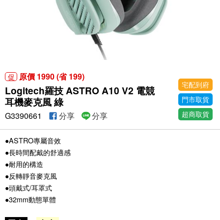
原價 1990 (省 199)
促
宅配到府
Logitech羅技 ASTRO A10 V2 電競
門市取貨
耳機麥克風 綠
超商取貨
G3390661
分享
分享
●ASTRO專屬音效
●長時間配戴的舒適感
●耐用的構造
●反轉靜音麥克風
●頭戴式/耳罩式
●32mm動態單體