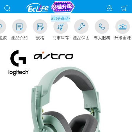
滿千元門市取貨現折1%(部分商品不適用)-請點我看
追蹤
產品介紹
規格
門市庫存
產品保固
專人服務
升級金賺