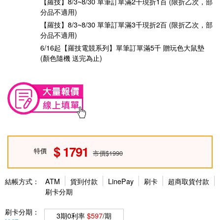
【羅技】8/3~8/30 單筆訂單滿2千現折1百 (限折乙次，部
分品不適用)
【羅技】8/3~8/30 單筆訂單滿3千現折2百 (限折乙次，部
分品不適用)
6/16起【羅技電競系列】單筆訂單滿5千 贈玩色大鼠墊
(顏色隨機 送完為止)
1791
特價
市價$1990
結帳方式：
ATM
貨到付款
LinePay
刷卡
超商取貨付款
刷卡分期
刷卡分期：
3期0利率
$597
/期