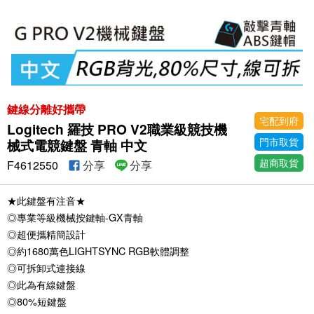
鍵線分離好攜帶
宅配到府
Logitech 羅技 PRO V2職業級競技機
門市取貨
械式電競鍵盤 青軸 中文
超商取貨
F4612550
分享
分享
★此鍵盤有注音★
◎專業等級機械按鍵軸-GX青軸
◎超便攜精簡設計
◎約1680萬色LIGHTSYNC RGB軟體調整
◎可拆卸式連接線
◎此為有線鍵盤
◎80%短鍵盤