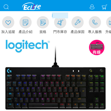
00
滿千元門市取貨現折1%(部分商
加入追蹤
產品介紹
規格
門市庫存
產品保固
專人服務
升