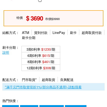
3690
特價
市價$3990
結帳方式：
ATM
貨到付款
LinePay
刷卡
超商取貨付款
刷卡分期
刷卡分期：
3期0利率
$1230
/期
說明
6期0利率
$615
/期
8期0利率
$461
/期
12期0利率
$308
/期
配送方式：
門市取貨*
超商取貨
良興配送
*滿千元門市取貨現折1%(部分商品不適用)-請點我看
熱門快搜：