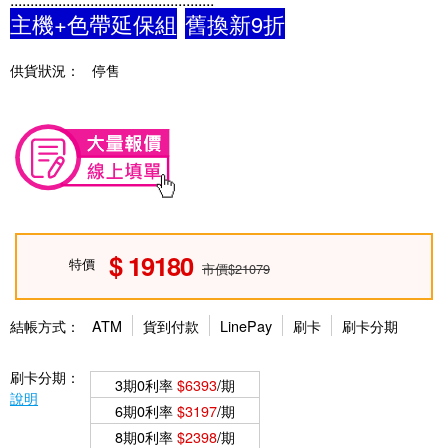
主機+色帶延保組
舊換新9折
供貨狀況：
停售
19180
特價
市價$21079
結帳方式：
ATM
貨到付款
LinePay
刷卡
刷卡分期
刷卡分期：
3期0利率
$6393
/期
說明
6期0利率
$3197
/期
8期0利率
$2398
/期