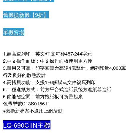
.
.......................
舊機換新機【9折】
....
.
.
.......................
..................
單機賣場
1.超高速列印：英文/中文每秒487/244字元
2.中文操作面板：中文操作面板使用更方便
3.耐用又可靠：印字頭壽命高達4億擊針，總列印量4,000萬
行及良好的散熱設計
4.高拷貝功能：支援1+6多聯式文件複寫列印
5.二種進紙方式：前方平台式進紙及後方進紙器進紙
6.節能省空間：前方拖紙板可折疊起來
色帶型號C13S015611
※舊換新專案不適用上網活動
LQ-690CIIN主機
...................................................