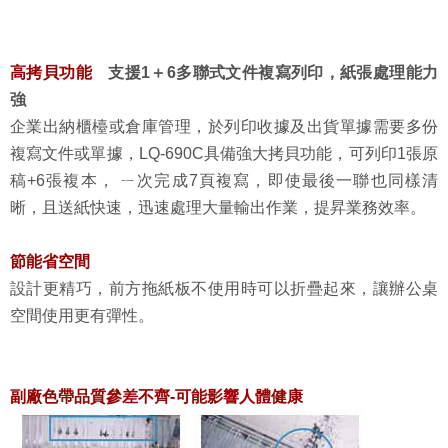
高拷貝功能
支援1
＋6多聯式文件複寫列印，紙張處理能力
強
企業出納櫃檯或倉庫管理，於列印收據及出貨單據需要多份
複寫文件或單據，LQ-690C具備強大拷貝功能，可列印1張原
稿+6張複本， ㄧ次完成7頁複寫，即使最後一聯也同樣清
晰，且送紙快速，迅速處理大量輸出作業，提昇業務效率。
節能省空間
設計更精巧，前方拖紙板不使用時可以折疊起來，讓辦公桌
空間使用更有彈性。
副廠色帶品質參差不齊-可能影響人體健康