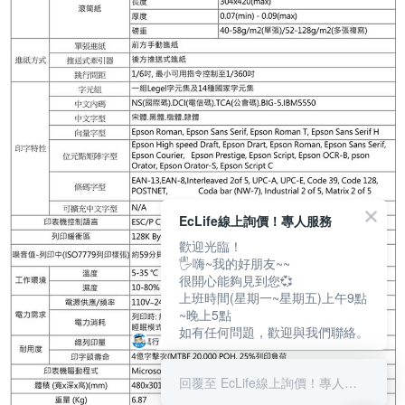
EcLife線上詢價！專人服務
歡迎光臨！
🖐嗨~我的好朋友~~
很開心能夠見到您💞
上班時間(星期一~星期五)上午9點
~晚上5點
如有任何問題，歡迎與我們聯絡。
回覆至 EcLife線上詢價！專人服務