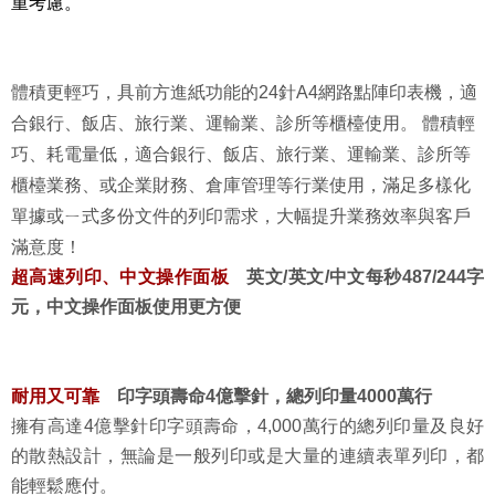
重考慮。
體積更輕巧，具前方進紙功能的24針A4網路點陣印表機，適
合銀行、飯店、旅行業、運輸業、診所等櫃檯使用。 體積輕
巧、耗電量低，適合銀行、飯店、旅行業、運輸業、診所等
櫃檯業務、或企業財務、倉庫管理等行業使用，滿足多樣化
單據或ㄧ式多份文件的列印需求，大幅提升業務效率與客戶
滿意度！
超高速列印、中文操作面板
英文
/英文/中文每秒487/244字
元，中文操作面板使用更方便
耐用又可靠
印字頭壽命4億擊針，總列印量4000萬行
擁有高達4億擊針印字頭壽命，4,000萬行的總列印量及良好
的散熱設計，無論是一般列印或是大量的連續表單列印，都
能輕鬆應付。