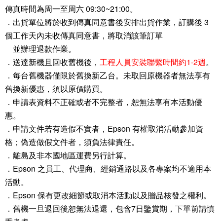
傳真時間為周一至周六 09:30~21:00。
．出貨單位將於收到傳真同意書後安排出貨作業，訂購後 3
個工作天內未收傳真同意書，將取消該筆訂單
並辦理退款作業。
．送達新機且回收舊機後，
工程人員安裝聯繫時間約1-2週
。
．每台舊機器僅限於舊換新乙台。未取回原機器者無法享有
舊換新優惠，須以原價購買。
．申請表資料不正確或者不完整者，恕無法享有本活動優
惠。
．申請文件若有造假不實者，Epson 有權取消活動參加資
格；偽造做假文件者，須負法律責任。
．離島及非本國地區運費另行計算。
．Epson 之員工、代理商、經銷通路以及各專案均不適用本
活動。
．Epson 保有更改細節或取消本活動以及贈品核發之權利。
．舊機一旦退回後恕無法退還，包含7日鑒賞期，下單前請慎