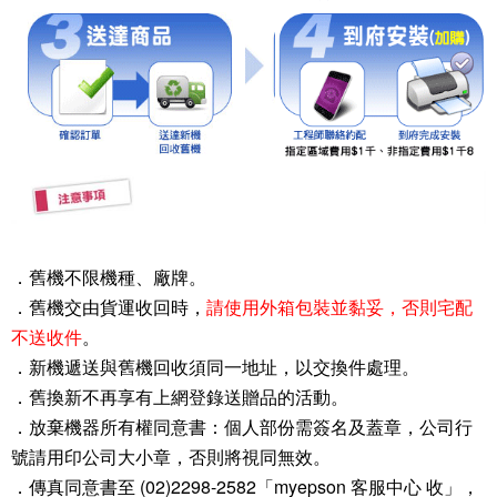
．舊機不限機種、廠牌。
．舊機交由貨運收回時，
請使用外箱包裝並黏妥，否則宅配
不送收件
。
．新機遞送與舊機回收須同一地址，以交換件處理。
．舊換新不再享有上網登錄送贈品的活動。
．放棄機器所有權同意書：個人部份需簽名及蓋章，公司行
號請用印公司大小章，否則將視同無效。
．傳真同意書至 (02)2298-2582「myepson 客服中心 收」，