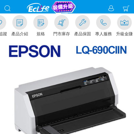
追蹤
產品介紹
規格
門市庫存
產品保固
專人服務
升級金賺