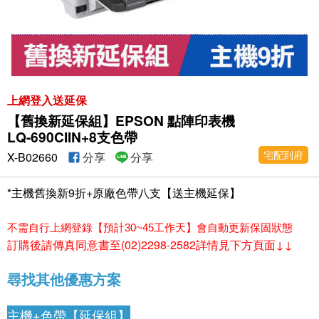
上網登入送延保
【舊換新延保組】EPSON 點陣印表機
LQ-690CIIN+8支色帶
宅配到府
X-B02660
分享
分享
*主機舊換新9折+原廠色帶八支【送主機延保】
不需自行上網登錄【預計30~45工作天】會自動更新保固狀態
訂購後請傳真同意書至(02)2298-2582詳情見下方頁面↓↓
尋找其他優惠方案
主機+色帶【延保組】