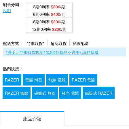
刷卡分期：
3期0利率
$800
/期
說明
6期0利率
$400
/期
8期0利率
$300
/期
12期0利率
$200
/期
配送方式：
門市取貨*
超商取貨
良興配送
*滿千元門市取貨現折1%(部分商品不適用)-請點我看
熱門快搜：
RAZER
電競 滑鼠
無線 電競
RAZER 電競
RAZER 無線
磁吸式 無線
發光 電競
磁吸式 RAZER
產品介紹