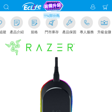
滿千元門市取貨現折1%(部分商品不適用)-請點我看
追蹤
產品介紹
規格
門市庫存
產品保固
專人服務
升級金賺