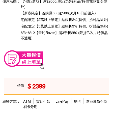
優惠活動：
【宅配/超取】滿$2000現折2%(福利品/特價/加購部分除
外)
【新客限定】首購滿500送500(次月10日前匯入)
宅配限定【2萬以上筆電】結帳折2%(特價、拆封品除外)
宅配限定【5萬以上筆電】結帳折3%(特價、拆封品除外)
8/3~8/12【雷蛇Razer】滿3千折250 (限折乙次，特價品
不適用)
2399
特價
結帳方式：
ATM
貨到付款
LinePay
刷卡
超商取貨付款
刷卡分期