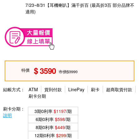
7/23~8/31【耳機喇叭】滿千折百 (最高折3百 部分品牌不
適用)
3590
特價
市價$3990
結帳方式：
ATM
貨到付款
LinePay
刷卡
超商取貨付款
刷卡分期
刷卡分期：
3期0利率
$1197
/期
說明
6期0利率
$598
/期
8期0利率
$449
/期
12期0利率
$299
/期