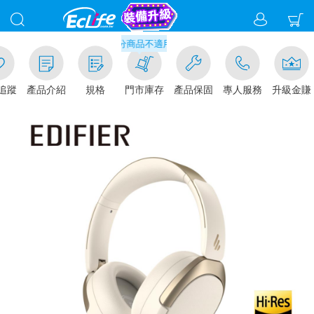
元門市取貨現折1%(部分商品不適用)-請點我看
追蹤
產品介紹
規格
門市庫存
產品保固
專人服務
升級金賺