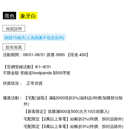
黑色
象牙白
保固說明
保固15個月(人為因素不包含在內)
館長推薦
活動期間：08/01-08/31 原價 3990 【現省 400】
【官網登錄活動】8/1~8/31
不限金額 登錄送foodpanda $500序號
供貨狀況：
正常供貨
優惠活動：
【宅配/超取】滿$2000現折2%(福利品/特價/加購部分除
外)
【新客限定】首購滿500送500(次月10日前匯入)
宅配限定【2萬以上筆電】結帳折2%(特價、拆封品除外)
宅配限定【5萬以上筆電】結帳折3%(特價、拆封品除外)