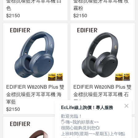
金標抗噪藍牙耳罩耳機 白
金標抗噪藍牙耳罩耳機 玫
色
霧粉
$2150
$2150
EDIFIER W820NB Plus 雙
EDIFIER W820NB Plus 雙
金標抗噪藍牙耳罩耳機 海
金標抗噪藍牙耳罩耳機 石
軍藍
墨灰
EcLife線上詢價！專人服務
$2150
$2150
歡迎光臨！
🖐嗨~我的好朋友~~
很開心能夠見到您💞
上班時間(星期一~星期五)上午9點