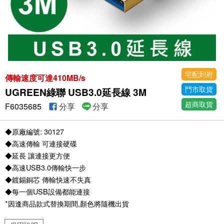
宅配到府
傳輸速度可達410MB/s
門市取貨
UGREEN綠聯 USB3.0延長線 3M
超商取貨
F6035685
分享
分享
◆原廠編號: 30127
◆高速傳輸 可連接硬碟
◆延長 讓連接更方便
◆高速USB3.0傳輸快一步
◆鍍錫銅芯 傳輸快速不失真
◆每一個USB設備都能連接
*因逢商品款式替換期間,顏色將隨機出貨