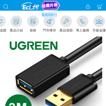
滿千元門市取貨現折1%(部分商品不適用)-請點我看
追蹤
產品介紹
規格
門市庫存
產品保固
專人服務
升級金賺