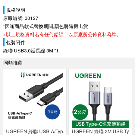
規格說明
原廠編號: 30127
*因逢商品款式替換期間,顏色將隨機出貨
※以上規格資料若有任何錯誤，以原廠所公佈資料為準。
包裝附件
綠聯 USB3.0延長線 3M *1
同類推薦
UGREEN 綠聯 USB-A/Typ
UGREEN 綠聯 2M USB Ty