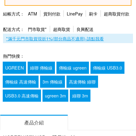
結帳方式：
ATM
貨到付款
LinePay
刷卡
超商取貨付款
配送方式：
門市取貨*
超商取貨
良興配送
*滿千元門市取貨現折1%(部分商品不適用)-請點我看
熱門快搜：
UGREEN
綠聯 傳輸線
傳輸線 ugreen
傳輸線 USB3.0
傳輸線 高速傳輸
3m 傳輸線
高速傳輸 綠聯
USB3.0 高速傳輸
ugreen 3m
綠聯 3m
產品介紹