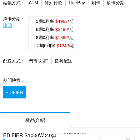
結帳方式：
ATM
貨到付款
LinePay
刷卡
刷卡分期
刷卡分期：
3期0利率
$4967
/期
說明
6期0利率
$2483
/期
8期0利率
$1862
/期
12期0利率
$1242
/期
配送方式：
門市取貨*
良興配送
熱門快搜：
EDIFIER
產品介紹
EDIFIER S1000W 2.0無線串流揚聲器