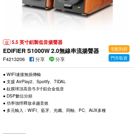
5.5 英寸鋁製低音揚聲器
促
宅配到府
EDIFIER S1000W 2.0無線串流揚聲器
門市取貨
F4213206
分享
分享
● WIFI連接無損傳輸
● 支援 AirPlay2、Spotify、TIDAL
● 鈦膜球頂高音/5.5寸鋁合金低音
● DSP數位分頻
● 功率強悍釋放卓越音效
● 多元輸入：WIFI、藍牙、光纖、同軸、PC、AUX多種