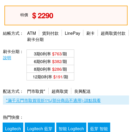
2290
特價
結帳方式：
ATM
貨到付款
LinePay
刷卡
超商取貨付款
刷卡分期
刷卡分期：
3期0利率
$763
/期
說明
6期0利率
$382
/期
8期0利率
$286
/期
12期0利率
$191
/期
配送方式：
門市取貨*
超商取貨
良興配送
*滿千元門市取貨現折1%(部分商品不適用)-請點我看
熱門快搜：
Logitech
Logitech 藍芽
智能 Logitech
藍芽 智能