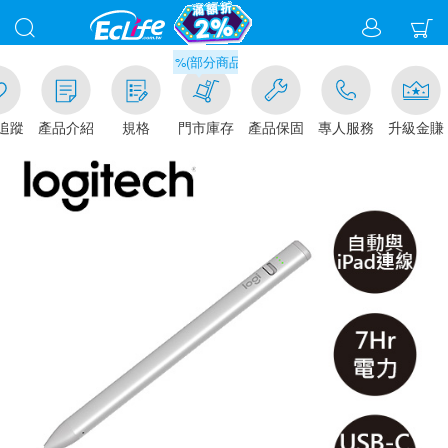
滿千元門市取貨現折1%(部分商品不適用)-請點我看
追蹤
產品介紹
規格
門市庫存
產品保固
專人服務
升級金賺