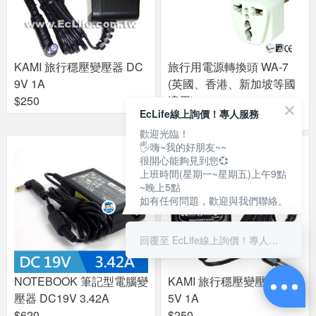
KAMI 旅行穩壓變壓器 DC
旅行用電源轉換頭 WA-7
9V 1A
(英國、香港、新加坡等國
$250
適用)
EcLife線上詢價！專人服務
$99
歡迎光臨！
🖐嗨~我的好朋友~~
很開心能夠見到您💞
上班時間(星期一~星期五)上午9點
~晚上5點
如有任何問題，歡迎與我們聯絡。
回覆至 EcLife線上詢價！專人服務
NOTEBOOK 筆記型電腦變
KAMI 旅行穩壓變壓器 DC
壓器 DC19V 3.42A
5V 1A
$620
$250