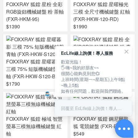
FOXXRAY 狐鐳 星粉 全彩
FOXXRAY 狐鐳 星曜極光
RGB旋鈕機械鍵盤 粉 茶軸
三模 全尺寸機械鍵盤 紅軸
(FXR-HKM-95)
(FXR-HKW-120-RD)
$1390
$1990
EcLife線上詢價！專人服務
FOXXRAY 狐鐳 星曜暮影
FOXXRAY 狐鐳 星粉 全彩
歡迎光臨！
🖐嗨~我的好朋友~~
三模 75% 短版機械鍵盤 青
RGB旋鈕機械鍵盤 粉 青軸
很開心能夠見到您💞
軸 (FXR-HKW-S120-BL)
(FXR-HKM-95)
上班時間(星期一~星期五)上午9點
$1790
$1390
~晚上5點
如有任何問題，歡迎與我們聯絡。
回覆至 EcLife線上詢價！專人服務
FOXXRAY 狐鐳 極域 智慧
FOXXRAY 狐鐳 鋼尼爾戰
螢幕三模無線機械鍵盤 紅
狐 電競鍵盤 (FXR-BKL-85)
軸
$549