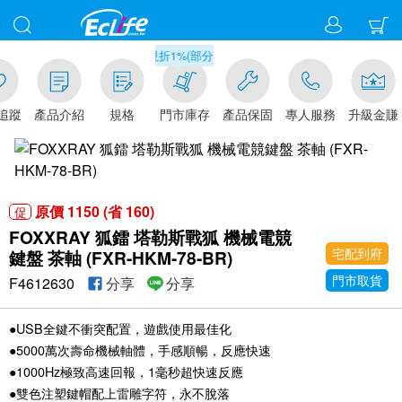
滿千元門市取貨現折1%(部分商品不適用)-請點我看
追蹤
產品介紹
規格
門市庫存
產品保固
專人服務
升級金賺
原價 1150 (省 160)
促
FOXXRAY 狐鐳 塔勒斯戰狐 機械電競
宅配到府
鍵盤 茶軸 (FXR-HKM-78-BR)
門市取貨
F4612630
分享
分享
●USB全鍵不衝突配置，遊戲使用最佳化
●5000萬次壽命機械軸體，手感順暢，反應快速
●1000Hz極致高速回報，1毫秒超快速反應
●雙色注塑鍵帽配上雷雕字符，永不脫落