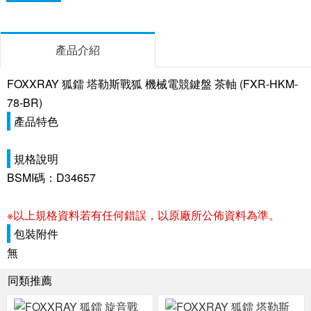
產品介紹
FOXXRAY 狐鐳 塔勒斯戰狐 機械電競鍵盤 茶軸 (FXR-HKM-
78-BR)
產品特色
規格說明
BSMI碼：D34657
※以上規格資料若有任何錯誤，以原廠所公佈資料為準。
包裝附件
無
同類推薦