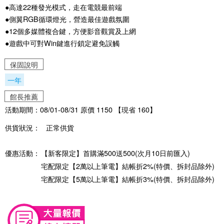
●高達22種發光模式，走在電競最前端
●側翼RGB循環燈光，營造最佳遊戲氛圍
●12個多媒體複合鍵，方便影音觀賞及上網
●遊戲中可對Win鍵進行鎖定避免誤觸
保固說明
一年
館長推薦
活動期間：08/01-08/31 原價 1150 【現省 160】
供貨狀況：
正常供貨
優惠活動：
【新客限定】首購滿500送500(次月10日前匯入)
宅配限定【2萬以上筆電】結帳折2%(特價、拆封品除外)
宅配限定【5萬以上筆電】結帳折3%(特價、拆封品除外)