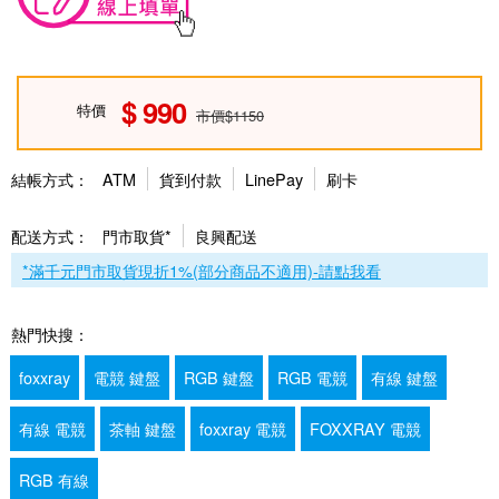
990
特價
市價$1150
結帳方式：
ATM
貨到付款
LinePay
刷卡
配送方式：
門市取貨*
良興配送
*滿千元門市取貨現折1%(部分商品不適用)-請點我看
熱門快搜：
foxxray
電競 鍵盤
RGB 鍵盤
RGB 電競
有線 鍵盤
有線 電競
茶軸 鍵盤
foxxray 電競
FOXXRAY 電競
RGB 有線