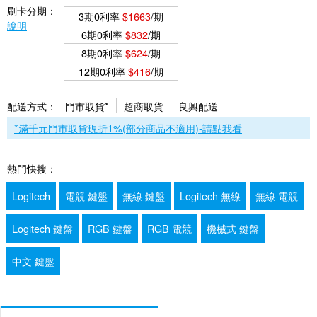
刷卡分期：
3期0利率
$1663
/期
說明
6期0利率
$832
/期
8期0利率
$624
/期
12期0利率
$416
/期
配送方式：
門市取貨*
超商取貨
良興配送
*滿千元門市取貨現折1%(部分商品不適用)-請點我看
熱門快搜：
Logitech
電競 鍵盤
無線 鍵盤
Logitech 無線
無線 電競
Logitech 鍵盤
RGB 鍵盤
RGB 電競
機械式 鍵盤
中文 鍵盤