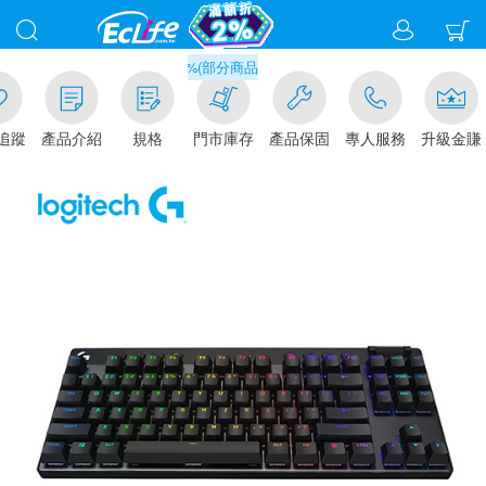
滿千元門市取貨現折1%(部分商品不適用)-請點我看
追蹤
產品介紹
規格
門市庫存
產品保固
專人服務
升級金賺