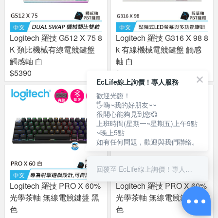
Logitech 羅技 G512 X 75 8
Logitech 羅技 G316 X 98 8
K 類比機械有線電競鍵盤
k 有線機械電競鍵盤 觸感
觸感軸 白
軸 白
$5390
$2990
EcLife線上詢價！專人服務
歡迎光臨！
🖐嗨~我的好朋友~~
很開心能夠見到您💞
上班時間(星期一~星期五)上午9點
~晚上5點
如有任何問題，歡迎與我們聯絡。
回覆至 EcLife線上詢價！專人服務
Logitech 羅技 PRO X 60%
Logitech 羅技 PRO X 60%
光學茶軸 無線電競鍵盤 黑
光學茶軸 無線電競鍵盤 白
色
色