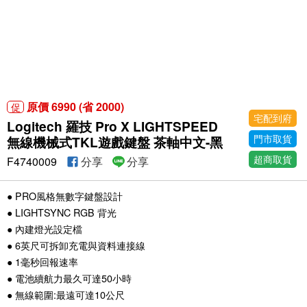
原價 6990 (省 2000)
促
宅配到府
Logitech 羅技 Pro X LIGHTSPEED
門市取貨
無線機械式TKL遊戲鍵盤 茶軸中文-黑
超商取貨
F4740009
分享
分享
● PRO風格無數字鍵盤設計
● LIGHTSYNC RGB 背光
● 內建燈光設定檔
● 6英尺可拆卸充電與資料連接線
● 1毫秒回報速率
● 電池續航力最久可達50小時
● 無線範圍:最遠可達10公尺