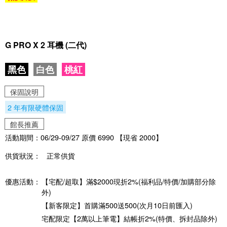
G PRO X 2 耳機 (二代)
黑色
白色
桃紅
保固說明
2 年有限硬體保固
館長推薦
活動期間：06/29-09/27 原價 6990 【現省 2000】
供貨狀況：
正常供貨
優惠活動：
【宅配/超取】滿$2000現折2%(福利品/特價/加購部分除
外)
【新客限定】首購滿500送500(次月10日前匯入)
宅配限定【2萬以上筆電】結帳折2%(特價、拆封品除外)