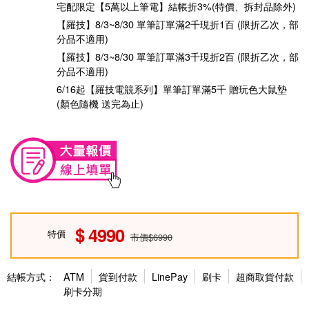
宅配限定【5萬以上筆電】結帳折3%(特價、拆封品除外)
【羅技】8/3~8/30 單筆訂單滿2千現折1百 (限折乙次，部
分品不適用)
【羅技】8/3~8/30 單筆訂單滿3千現折2百 (限折乙次，部
分品不適用)
6/16起【羅技電競系列】單筆訂單滿5千 贈玩色大鼠墊
(顏色隨機 送完為止)
4990
特價
市價$6990
結帳方式：
ATM
貨到付款
LinePay
刷卡
超商取貨付款
刷卡分期