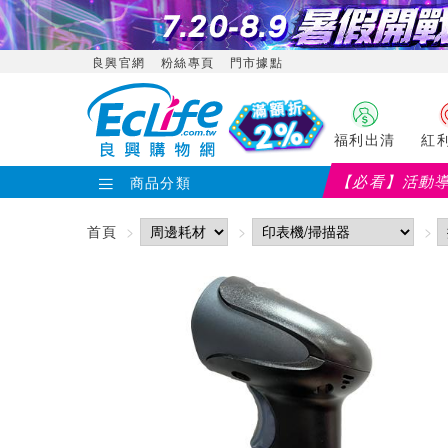
良興官網
粉絲專頁
門市據點
福利出清
紅
【必看】活動
商品分類
首頁