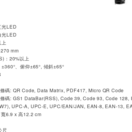
LED
LED
以上
270 mm
S)：20%以上
360°、俯仰±65°, 傾斜±65°
B
ode, Data Matrix, PDF417, Micro QR Code
taBar(RSS), Code 39, Code 93, Code 128, Interleave
(NW7), UPC-A, UPC-E, UPC/EAN/JAN, EAN-8, EAN-13, E
寬6.9 x 高12.2 cm
公尺