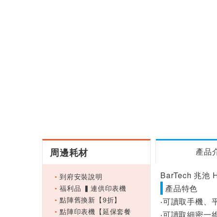
周邊耗材
產品
BarTech 兆
到府安裝說明
福利品 ▍連供印表機
產品特色
點陣舊換新【9折】
‧可讀取手機、平
點陣印表機【延保套餐
‧可讀取細密一