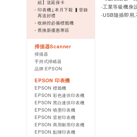
組】送延保卡
‧工業等級機身
印表機↓本月下殺 ▍登錄
‧USB隨插即
再送好禮
收納控必備標籤機
舊換新優惠專區
掃描器Scanner
掃描器
手持式掃瞄器
品牌:EPSON
EPSON 印表機
EPSON 標籤機
EPSON 彩色連供印表機
EPSON 黑白連供印表機
EPSON 噴墨印表機
EPSON 雷射印表機
EPSON 商用耐用印表機
EPSON 點陣印表機