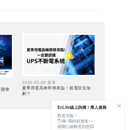
2025-05-28 發表
夏季用電高峰即將來臨！跳電狀況加
，開學
劇？
EcLife線上詢價！專人服務
歡迎光臨！
🖐嗨~我的好朋友~~
很開心能夠見到您💞