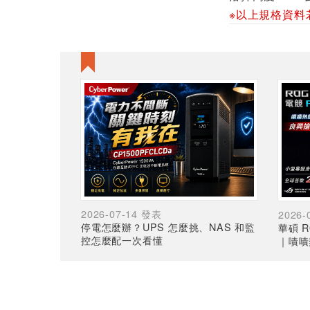
※以上規格資料
2026-07-14 發表
2026-
停電怎麼辦？UPS 怎麼挑、NAS 和監
華碩 R
控怎麼配一次看懂
｜嘖嘖