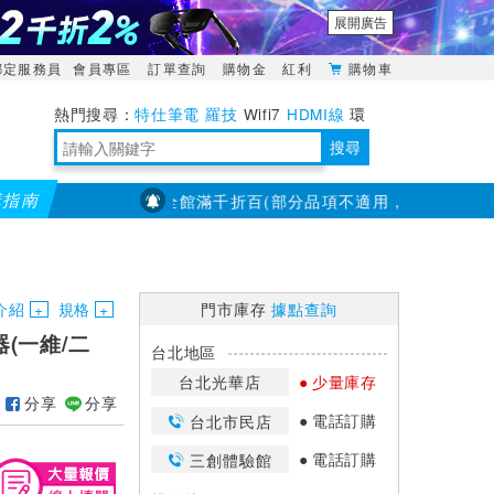
展開廣告
綁定服務員
會員專區
訂單查詢
購物金
紅利
購物車
特仕筆電
羅技
Wifi7
HDMI線
環
境量測
明緯POWER
搜尋
購指南
【PX大通】全館滿千折百(部分品項不適用，滿2千折200...)
靈活多變的分離式設計
TypeC安全電源延長線
日除濕15L，19坪適用
華碩 ROG Falcata 電競鍵盤
WTR-1500C行動無線影音傳輸器
電源百寶袋-你要的這裡通通有
行動電源【BSMI認證專區】
owon電子測量與智能儀器專家
介紹
規格
門市庫存
據點查詢
器(一維/二
台北地區
台北光華店
少量庫存
分享
分享
電話訂購
台北市民店
電話訂購
三創體驗館