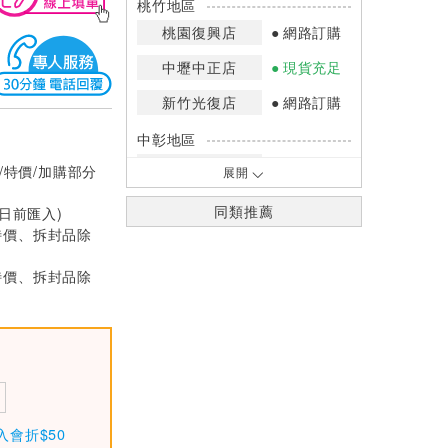
桃竹地區
桃園復興店
網路訂購
中壢中正店
現貨充足
新竹光復店
網路訂購
中彰地區
台中英才店
少量庫存
/特價/加購部分
展開
嘉南地區
同類推薦
0日前匯入)
高雄中華店
網路訂購
特價、拆封品除
高雄鳳山店
網路訂購
特價、拆封品除
*庫存數量：網路訂購(0)、少量庫存
(1~2)、現貨充足(3以上)。
*門市庫存以店內實際數量為準，可使
用專人服務或撥打門市電話洽詢。
入會折$50