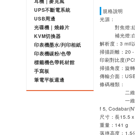
耳機｜麥克風
UPS不斷電系統
規格說明
USB周邊
光源：
光碟機｜燒錄片
對焦燈:紅光
補光燈:白光
KVM切換器
解析度：3 mil
印表機墨水/列印相紙
掃描距離：20 - 
印表機碳粉/色帶
印刷對比度(PC
標籤機色帶耗材館
掃描角度：旋轉 ±
手寫板
傳輸介面：US
筆電平板週邊
條碼種類：
二維條碼: QR C
一維條碼: GS1 Da
f 5, Codabar
尺寸：長15.5 x 
重量：141 g
落摔高度：1.5