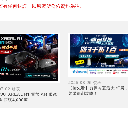
若有任何錯誤，以原廠所公佈資料為準。
2025-08-25 發表
【搶先看】良興今夏最大3C展
07-02 發表
裝備衝刺攻略！
OG XREAL R1 電競 AR 眼鏡
熱銷破4,000萬