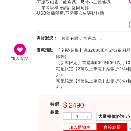
‧可讀取細密一維條碼、尺寸小二維條碼
‧工業等級機身設計堅固耐摔
‧USB隨插即用,不需要安裝驅動軟體
供貨狀況：
數量有限，售完為止。
優惠活動
【宅配/超取】滿$2000現折2%(福利品
除外)
加入追蹤
【新客限定】首購滿500送500(次月1
宅配限定【2萬以上筆電】結帳折2%(
外)
宅配限定【5萬以上筆電】結帳折3%(
外)
2490
特價
數量
-
+
大量報價諮詢 >>
加入購物車
直接結帳