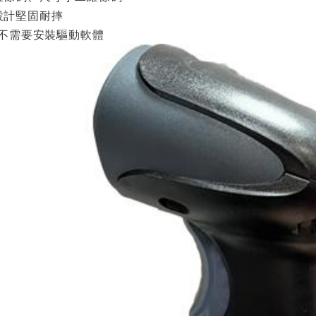
設計堅固耐摔
用,不需要安裝驅動軟體