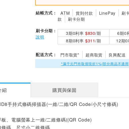
結帳方式：
ATM
貨到付款
LinePay
刷
款
刷卡分期
刷卡分期：
3期0利率
$830
/期
6期0
說明
8期0利率
$311
/期
12期
配送方式：
門市取貨*
超商取貨
良興配送
*滿千元門市取貨現折1%(部分商品不適用
介紹
購買與保固
池 HD8手持式條碼掃描器(一維/二維/QR Code/小尺寸條碼)
板、電腦螢幕上一維/二維條碼((QR Code)
維條碼、尺寸小二維條碼