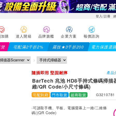
登入/註冊
利加購
達人開箱
品牌旗艦
企業方案
報價諮詢
導覽
宅配滿2千折2%
羅技★3千折200
電力保護選
隨插即用 堅固耐摔
產品
BarTech 兆池 HD8手持式條碼掃描
維/QR Code/小尺寸條碼)
宅配到府
門市取貨
超商取貨
G3210781
‧可讀取手機、平板、電腦螢幕上一維/二維條
碼((QR Code)