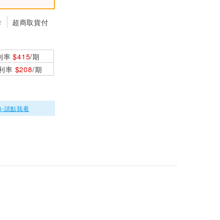
卡
超商取貨付
利率
$415
/期
0利率
$208
/期
)-請點我看