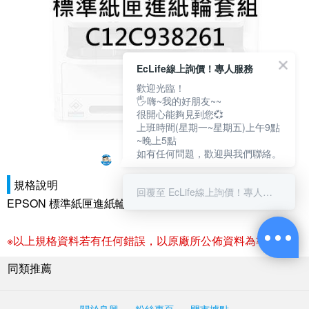
EcLife線上詢價！專人服務
歡迎光臨！
🖐嗨~我的好朋友~~
很開心能夠見到您💞
上班時間(星期一~星期五)上午9點
~晚上5點
如有任何問題，歡迎與我們聯絡。
規格說明
回覆至 EcLife線上詢價！專人服務
EPSON 標準紙匣進紙輪套組 C12C938261
※以上規格資料若有任何錯誤，以原廠所公佈資料為準。
同類推薦
關於良興
粉絲專頁
門市據點