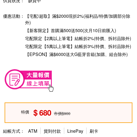
供貨狀況：
缺貨中
優惠活動：
【宅配/超取】滿$2000現折2%(福利品/特價/加購部分除
外)
【新客限定】首購滿500送500(次月10日前匯入)
宅配限定【2萬以上筆電】結帳折2%(特價、拆封品除外)
宅配限定【5萬以上筆電】結帳折3%(特價、拆封品除外)
【EPSON】滿$6000送大G藍芽音箱(加購、組合除外)
680
特價
市價$900
結帳方式：
ATM
貨到付款
LinePay
刷卡