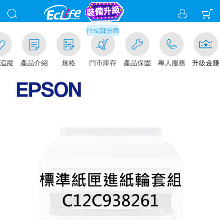
滿千元門市取貨現折1%(部分商品不適用)-請點我看
追蹤
產品介紹
規格
門市庫存
產品保固
專人服務
升級金賺