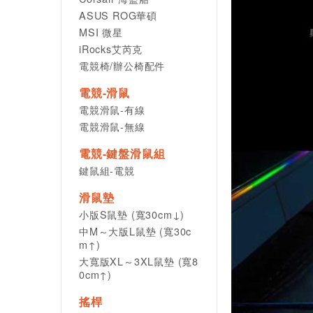
ASUS ROG華碩
MSI 微星
iRocks艾芮克
電競椅/辦公椅配件
電競-滑鼠
電競滑鼠-有線
電競滑鼠-無線
電競-鍵盤滑鼠組
鍵鼠組-電競
滑鼠墊
小版S鼠墊 (寬30cm↓)
中M～大版L鼠墊 (寬30c
m↑)
大寬版XL～3XL鼠墊 (寬8
0cm↑)
搖桿