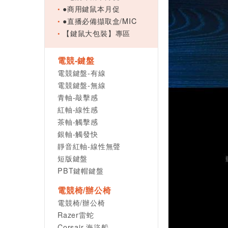
●商用鍵鼠本月促
●直播必備擷取盒/MIC
【鍵鼠大包裝】專區
電競-鍵盤
電競鍵盤-有線
電競鍵盤-無線
青軸-敲擊感
紅軸-線性感
茶軸-觸擊感
銀軸-觸發快
靜音紅軸-線性無聲
短版鍵盤
PBT鍵帽鍵盤
電競椅/辦公椅
電競椅/辦公椅
Razer雷蛇
Corsair 海盜船