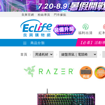
良興官網
粉絲專頁
門市據點
福利出清
紅
【必看】活動
商品分類
首頁