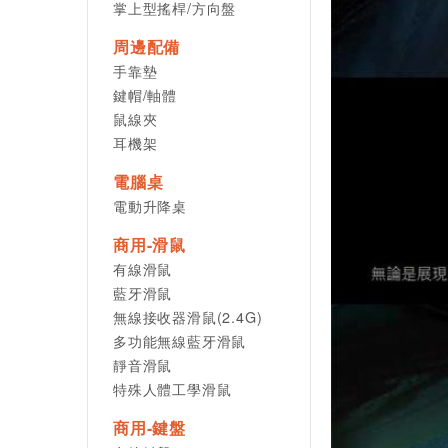
掌上型搖桿/方向盤
周邊配備
手靠墊
鍵帽/軸體
鼠線夾
耳機架
電腦桌
電動升降桌
商用-滑鼠
有線滑鼠
藍牙滑鼠
無線接收器滑鼠(2.4G)
多功能無線藍牙滑鼠
靜音滑鼠
特殊人體工學滑鼠
商用-鍵盤