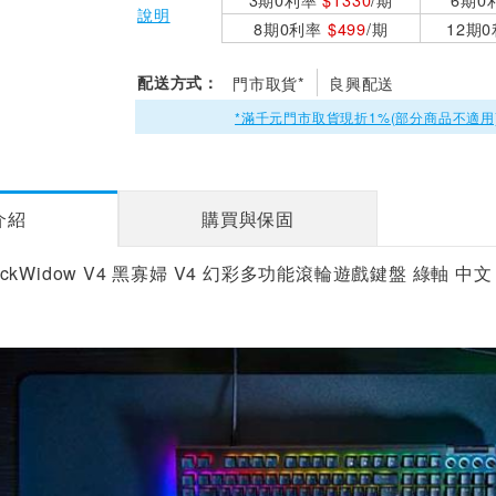
說明
8期0利率
$499
/期
12期
配送方式：
門市取貨*
良興配送
*滿千元門市取貨現折1%(部分商品不適用
介紹
購買與保固
BlackWidow V4 黑寡婦 V4 幻彩多功能滾輪遊戲鍵盤 綠軸 中文