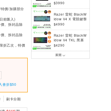
B 電競鍵盤 黃軸
$3990
/特價/加購部分
Razer 雷蛇 BlackW
idow V4 X 電競鍵盤
0日前匯入)
絕區零聯名款 綠軸
$4990
特價、拆封品除
特價、拆封品除
Razer 雷蛇 BlackW
idow V4 TKL 黑寡
婦 幻彩版熱插拔無
0 (限折乙次，特價
$4290
線遊戲鍵盤 橘軸 英
文
展開
Keychron V1 Ultra
8K 75%三模機械鍵
盤 RGB Mac/Win
$3790
香蕉軸 中文
Razer 雷蛇 BlackW
idow V4 75% 黑寡
入會折$50
婦 幻彩版鍵盤 幻影
$4690
白 橘軸 英文
卡
刷卡分期
Razer 雷蛇 Huntsm
an V3 TKL 8K 獵魂
光蛛 類比式光軸 電
$4990
利率
$665
/期