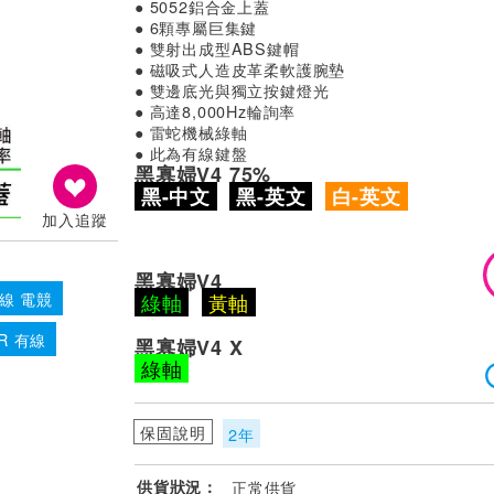
● 5052鋁合金上蓋
● 6顆專屬巨集鍵
● 雙射出成型ABS鍵帽
● 磁吸式人造皮革柔軟護腕墊
● 雙邊底光與獨立按鍵燈光
● 高達8,000Hz輪詢率
● 雷蛇機械綠軸
● 此為有線鍵盤
黑寡婦V4 75%
黑-中文
黑-英文
白-英文
加入追蹤
黑寡婦V4
線 電競
綠軸
黃軸
R 有線
黑寡婦V4 X
綠軸
保固說明
2年
供貨狀況：
正常供貨