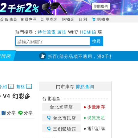
展開廣告
綁定服務員
會員專區
訂單查詢
購物金
紅利
購物車
特仕筆電
羅技
Wifi7
HDMI線
環
境量測
明緯POWER
搜尋
購指南
通】全館滿千折百(部分品項不適用，滿2千折200...)
儀錶指定
靈活多變的分離式設計
TypeC安全電源延長線
日除濕15L，19坪適用
華碩 ROG Falcata 電競鍵盤
WTR-1500C行動無線影音傳輸器
電源百寶袋-你要的這裡通通有
行動電源【BSMI認證專區】
owon電子測量與智能儀器專家
介紹
規格
門市庫存
據點查詢
婦 V4 幻彩多
台北地區
台北光華店
少量庫存
分享
分享
現貨充足
台北市民店
電話訂購
三創體驗館