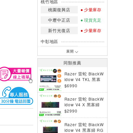
桃竹地區
桃園復興店
少量庫存
中壢中正店
現貨充足
新竹光復店
少量庫存
中彰地區
台中英才店
現貨充足
展開
嘉南地區
同類推薦
高雄中華店
少量庫存
Razer 雷蛇 BlackW
高雄鳳山店
少量庫存
idow V4 TKL 黑寡
婦 無線鍵盤 橘軸 英
$6990
*庫存數量：網路訂購(0)、少量庫存
文 鳴潮限定版
(1~2)、現貨充足(3以上)。
Razer 雷蛇 BlackW
*門市庫存以店內實際數量為準，可使
idow V4 X 黑寡婦
用專人服務或撥打門市電話洽詢。
RGB 電競鍵盤 綠軸
$2990
Razer 雷蛇 BlackW
idow V4 黑寡婦 RG