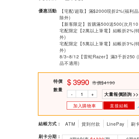
優惠活動
【宅配/超取】滿$2000現折2%(福利品
除外)
【新客限定】首購滿500送500(次月1
宅配限定【2萬以上筆電】結帳折2%(
外)
宅配限定【5萬以上筆電】結帳折3%(
外)
8/3~8/12【雷蛇Razer】滿3千折25
品不適用)
3990
特價
市價$4190
數量
-
+
大量報價諮詢 >>
加入購物車
直接結帳
結帳方式：
ATM
貨到付款
LinePay
刷
刷卡分期：
3期0利率
$1330
/期
6期0