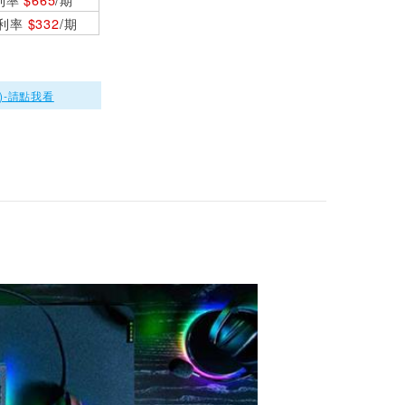
競鍵盤 英文
0利率
$332
/期
Razer 雷蛇 Blackwi
dow V4 75% 黑寡
婦V4 熱插拔機械鍵
$4690
盤 橘軸 中文
)-請點我看
Razer 雷蛇 Blackwi
dow V4 75% 黑寡
婦V4 熱插拔機械鍵
$5190
盤 橘軸 英文 白色