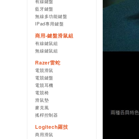
有線鍵盤
藍牙鍵盤
無線多功能鍵盤
IPad專用鍵盤
商用-鍵盤滑鼠組
有線鍵鼠組
無線鍵鼠組
Razer雷蛇
電競滑鼠
電競鍵盤
電競耳機
電競椅
滑鼠墊
麥克風
搖桿控制器
Logitech羅技
商用滑鼠