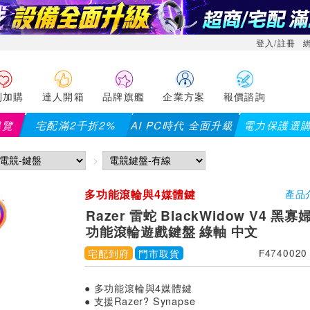
登入/註冊
利加購
達人開箱
品牌旗艦
企業方案
報價諮詢
導覽
宅配滿2千折2%
AI PC時代 全面升級
電力保護選
【PX大
多功能滾輪與4媒體鍵
產品
Razer 雷蛇 BlackWidow V4 黑寡
功能滾輪遊戲鍵盤 綠軸 中文
宅配到府
門市取貨
F4740020
● 多功能滾輪與4媒體鍵
● 支援Razer? Synapse