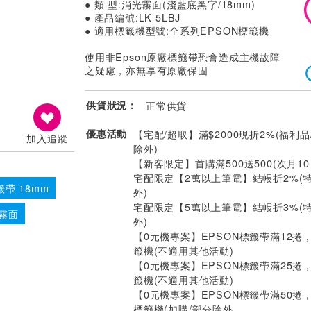
● 類 型:消光霧面(淺藍底黑字/18mm)
● 產品編號:LK-5LBJ
● 適用標籤機型號:全系列EPSON標籤機
使用非Epson原廠標籤帶恐會造成主機故障
之疑慮，亦無享有原廠保固
供貨狀況：
正常供貨
優惠活動
【宅配/超取】滿$2000現折2%(福利品
加入追蹤
除外)
【新客限定】首購滿500送500(次月1
宅配限定【2萬以上筆電】結帳折2%(
籤帶 18mm
外)
宅配限定【5萬以上筆電】結帳折3%(
 霧面
外)
【0元機專案】EPSON標籤帶滿12捲，
籤機(不適用其他活動)
【0元機專案】EPSON標籤帶滿25捲，
籤機(不適用其他活動)
【0元機專案】EPSON標籤帶滿50捲，送
標籤機(加購/部分除外