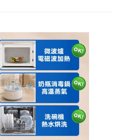
mm
EPSON LK-6NB3 S
656427 標籤帶 牛
皮紙色黑字24mm
$419
EPSON LK-6JBJ S
656426 標籤帶 消
光霧面奶茶底黑字2
$589
4mm