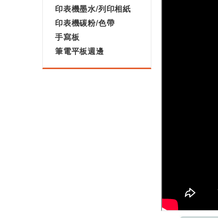
印表機墨水/列印相紙
印表機碳粉/色帶
手寫板
筆電平板週邊