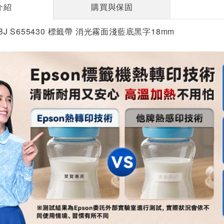
介紹
購買與保固
5LBJ S655430 標籤帶 消光霧面淺藍底黑字18mm