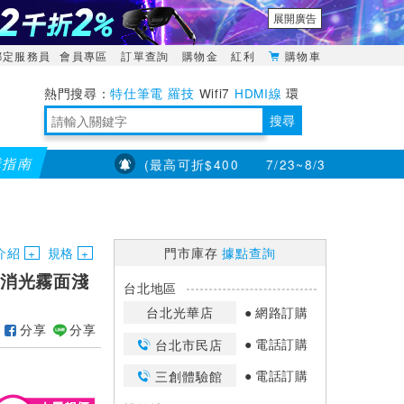
展開廣告
綁定服務員
會員專區
訂單查詢
購物金
紅利
購物車
特仕筆電
羅技
Wifi7
HDMI線
環
境量測
明緯POWER
搜尋
購指南
8000折200 (最高可折$400
7/23~8/31【耳機喇叭】滿
靈活多變的分離式設計
TypeC安全電源延長線
日除濕15L，19坪適用
華碩 ROG Falcata 電競鍵盤
WTR-1500C行動無線影音傳輸器
電源百寶袋-你要的這裡通通有
行動電源【BSMI認證專區】
owon電子測量與智能儀器專家
介紹
規格
門市庫存
據點查詢
籤帶 消光霧面淺
台北地區
台北光華店
網路訂購
分享
分享
電話訂購
台北市民店
電話訂購
三創體驗館