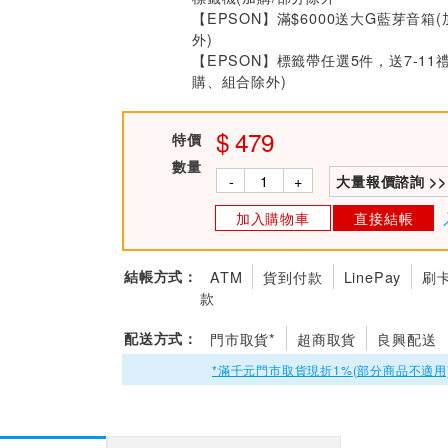
【EPSON】滿$6000送大G藍芽音箱
外)
【EPSON】標籤帶任選5件，送7-11禮
購、組合除外)
479
特價
數量
-
+
大量報價諮詢 >>
加入購物車
直接結帳
結帳方式：
ATM
貨到付款
LinePay
刷
款
配送方式：
門市取貨*
超商取貨
良興配送
*滿千元門市取貨現折1%(部分商品不適用