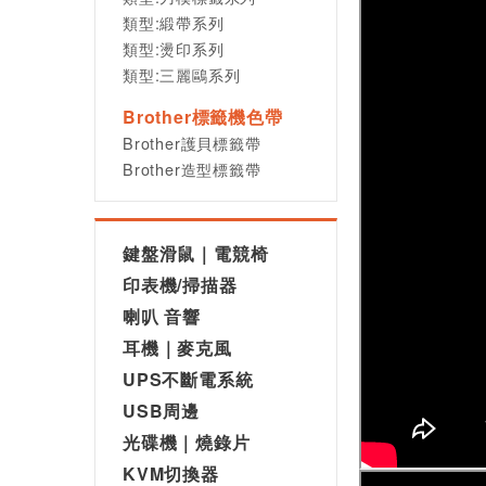
類型:緞帶系列
類型:燙印系列
類型:三麗鷗系列
Brother標籤機色帶
Brother護貝標籤帶
Brother造型標籤帶
鍵盤滑鼠｜電競椅
印表機/掃描器
喇叭 音響
耳機｜麥克風
UPS不斷電系統
USB周邊
光碟機｜燒錄片
KVM切換器