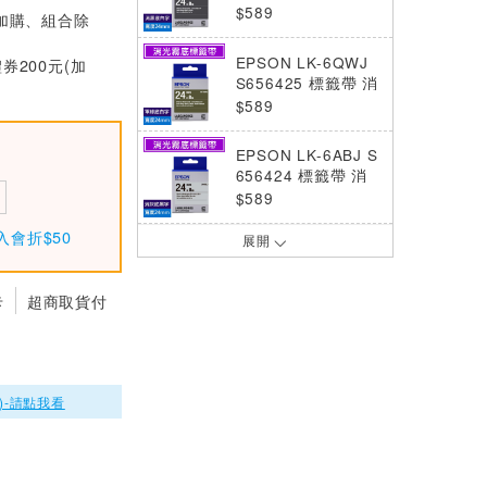
光霧面黑底白字24m
$589
(加購、組合除
m
EPSON LK-6QWJ
券200元(加
S656425 標籤帶 消
光霧面軍綠底白字2
$589
4mm
EPSON LK-6ABJ S
656424 標籤帶 消
光霧面灰底黑字24m
$589
m
入會折$50
展開
EPSON LK-6TBJ S
656420 標籤帶 消
光霧面透明底黑字2
$589
卡
超商取貨付
4mm
EPSON LK-6TWJ S
656421 標籤帶 消
光霧面透明底白字2
$589
4mm
)-請點我看
EPSON LK-6BKP S
656405 標籤帶(粉
彩系列)黑底金字24
$589