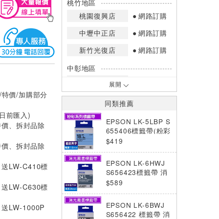
桃竹地區
桃園復興店
網路訂購
中壢中正店
網路訂購
新竹光復店
網路訂購
中彰地區
台中英才店
網路訂購
展開
/特價/加購部分
嘉南地區
同類推薦
高雄中華店
網路訂購
0日前匯入)
EPSON LK-5LBP S
特價、拆封品除
高雄鳳山店
網路訂購
655406標籤帶(粉彩
系列)藍底黑字18m
$419
特價、拆封品除
*庫存數量：網路訂購(0)、少量庫存
m
(1~2)、現貨充足(3以上)。
EPSON LK-6HWJ
送LW-C410標
*門市庫存以店內實際數量為準，可使
S656423標籤帶 消
用專人服務或撥打門市電話洽詢。
光霧面海軍藍底白字
$589
送LW-C630標
24mm
EPSON LK-6BWJ
LW-1000P
S656422 標籤帶 消