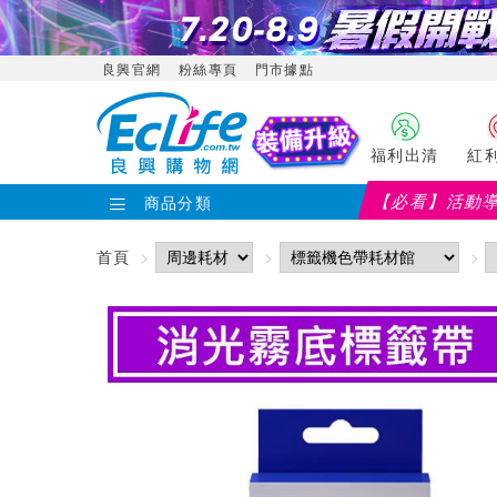
良興官網
粉絲專頁
門市據點
福利出清
紅
【必看】活動
商品分類
【PX大通】全
首頁