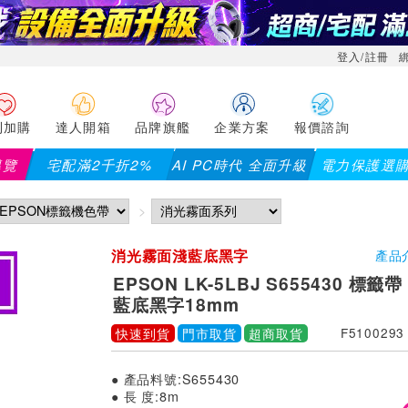
登入/註冊
利加購
達人開箱
品牌旗艦
企業方案
報價諮詢
導覽
宅配滿2千折2%
AI PC時代 全面升級
電力保護選
館滿千折百(部分品項不適用，滿2千折200...)
儀錶指定款單筆滿
消光霧面淺藍底黑字
產品
EPSON LK-5LBJ S655430 標
藍底黑字18mm
快速到貨
門市取貨
超商取貨
F5100293
● 產品料號:S655430
● 長 度:8m