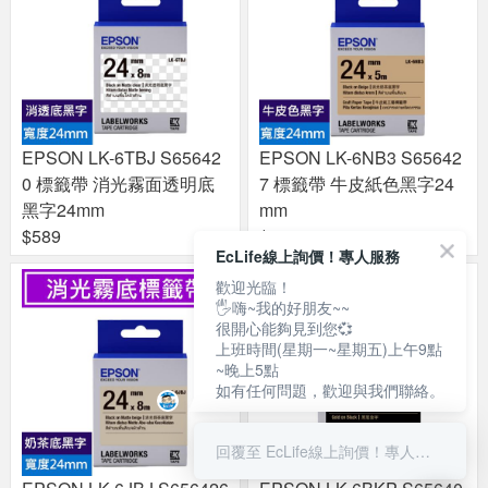
EPSON LK-6TBJ S65642
EPSON LK-6NB3 S65642
0 標籤帶 消光霧面透明底
7 標籤帶 牛皮紙色黑字24
黑字24mm
mm
$589
$419
EcLife線上詢價！專人服務
歡迎光臨！
🖐嗨~我的好朋友~~
很開心能夠見到您💞
上班時間(星期一~星期五)上午9點
~晚上5點
如有任何問題，歡迎與我們聯絡。
回覆至 EcLife線上詢價！專人服務