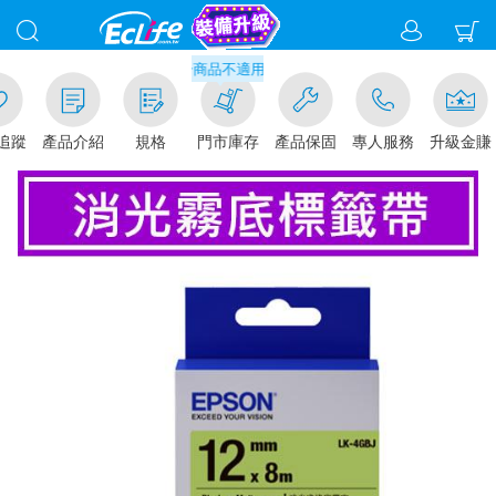
千元門市取貨現折1%(部分商品不適用)-請點我看
追蹤
產品介紹
規格
門市庫存
產品保固
專人服務
升級金賺