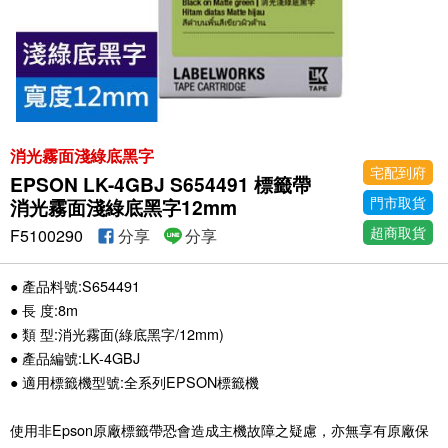
消光霧面淺綠底黑字
宅配到府
EPSON LK-4GBJ S654491 標籤帶
門市取貨
消光霧面淺綠底黑字12mm
超商取貨
F5100290
分享
分享
● 產品料號:S654491
● 長 度:8m
● 類 型:消光霧面(綠底黑字/12mm)
● 產品編號:LK-4GBJ
● 適用標籤機型號:全系列EPSON標籤機
使用非Epson原廠標籤帶恐會造成主機故障之疑慮，亦無享有原廠保