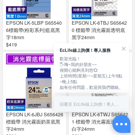
EPSON LK-5LBP S65540
EPSON LK-6TBJ S65642
6標籤帶(粉彩系列)藍底黑
0 標籤帶 消光霧面透明底
字18mm
黑字24mm
$419
$589
EcLife線上詢價！專人服務
歡迎光臨！
🖐嗨~我的好朋友~~
很開心能夠見到您💞
上班時間(星期一~星期五)上午9點
~晚上5點
如有任何問題，歡迎與我們聯絡。
回覆至 EcLife線上詢價！專人服務
EPSON LK-6JBJ S656426
EPSON LK-6TWJ S65642
標籤帶 消光霧面奶茶底黑
1 標籤帶 消光霧面透明底
字24mm
白字24mm