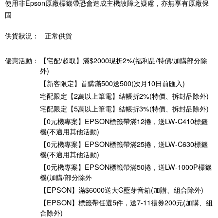
使用非Epson原廠標籤帶恐會造成主機故障之疑慮，亦無享有原廠保
固
供貨狀況：
正常供貨
優惠活動：
【宅配/超取】滿$2000現折2%(福利品/特價/加購部分除
外)
【新客限定】首購滿500送500(次月10日前匯入)
宅配限定【2萬以上筆電】結帳折2%(特價、拆封品除外)
宅配限定【5萬以上筆電】結帳折3%(特價、拆封品除外)
【0元機專案】EPSON標籤帶滿12捲，送LW-C410標籤
機(不適用其他活動)
【0元機專案】EPSON標籤帶滿25捲，送LW-C630標籤
機(不適用其他活動)
【0元機專案】EPSON標籤帶滿50捲，送LW-1000P標籤
機(加購/部分除外
【EPSON】滿$6000送大G藍芽音箱(加購、組合除外)
【EPSON】標籤帶任選5件，送7-11禮券200元(加購、組
合除外)