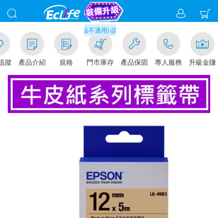
門市取貨現折1%(部分商品不適用)-請點我看
追蹤
產品介紹
規格
門市庫存
產品保固
專人服務
升級金賺