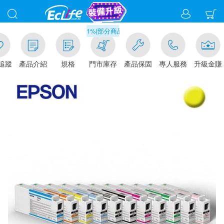
滿千元門市取貨現折1%(部分商品不適用)-請點我看
追蹤
產品介紹
規格
門市庫存
產品保固
專人服務
升級金賺