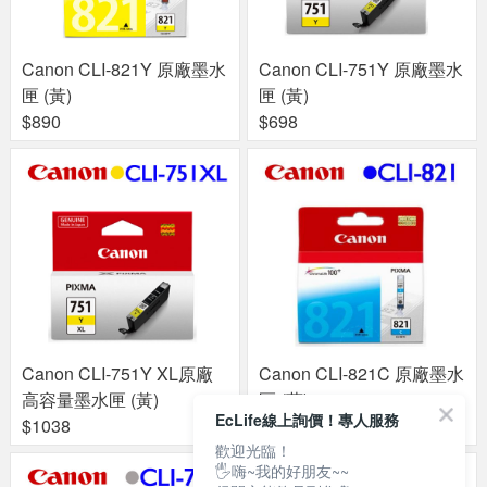
Canon CLI-821Y 原廠墨水
Canon CLI-751Y 原廠墨水
匣 (黃)
匣 (黃)
$890
$698
Canon CLI-751Y XL原廠
Canon CLI-821C 原廠墨水
高容量墨水匣 (黃)
匣 (藍)
EcLife線上詢價！專人服務
$1038
$890
歡迎光臨！
🖐嗨~我的好朋友~~