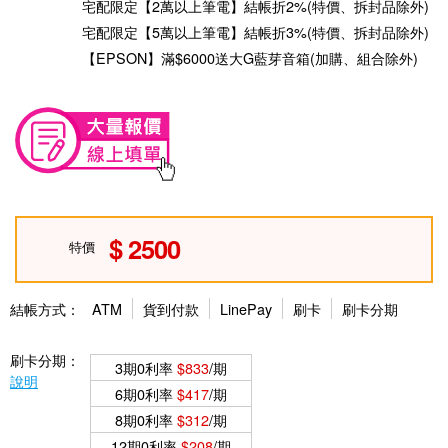
宅配限定【2萬以上筆電】結帳折2%(特價、拆封品除外)
宅配限定【5萬以上筆電】結帳折3%(特價、拆封品除外)
【EPSON】滿$6000送大G藍芽音箱(加購、組合除外)
2500
特價
結帳方式：
ATM
貨到付款
LinePay
刷卡
刷卡分期
刷卡分期：
3期0利率
$833
/期
說明
6期0利率
$417
/期
8期0利率
$312
/期
12期0利率
$208
/期