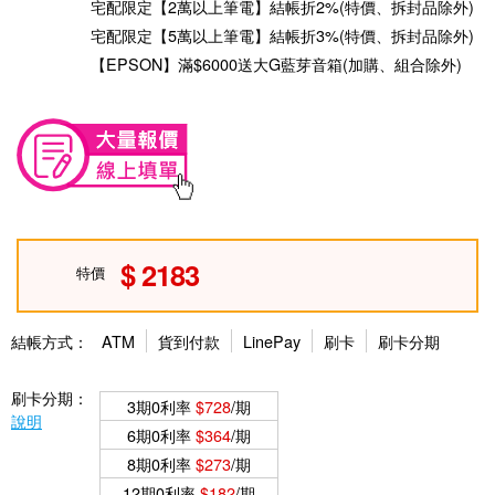
宅配限定【2萬以上筆電】結帳折2%(特價、拆封品除外)
宅配限定【5萬以上筆電】結帳折3%(特價、拆封品除外)
【EPSON】滿$6000送大G藍芽音箱(加購、組合除外)
2183
特價
結帳方式：
ATM
貨到付款
LinePay
刷卡
刷卡分期
刷卡分期：
3期0利率
$728
/期
說明
6期0利率
$364
/期
8期0利率
$273
/期
12期0利率
$182
/期