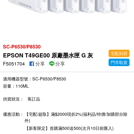
SC-P6530/P8530
宅配到府
EPSON T49GE00 原廠墨水匣 G 灰
門市取貨
F5051704
分享
分享
適用機器型號：SC-P6530/P8530
容量：110ML
供貨狀況：
客訂品
優惠活動：
【宅配/超取】滿$2000現折2%(福利品/特價/加購部分除
外)
【新客限定】首購滿500送500(次月10日前匯入)