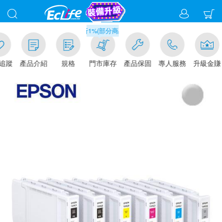
滿千元門市取貨現折1%(部分商品不適用)-請點我看
追蹤
產品介紹
規格
門市庫存
產品保固
專人服務
升級金賺