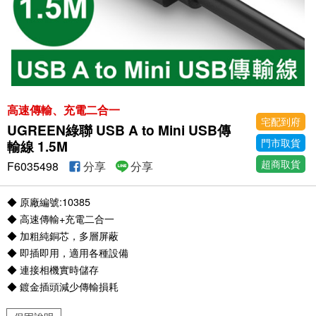
高速傳輸、充電二合一
宅配到府
UGREEN綠聯 USB A to Mini USB傳
門市取貨
輸線 1.5M
超商取貨
F6035498
分享
分享
◆ 原廠編號:10385
◆ 高速傳輸+充電二合一
◆ 加粗純銅芯，多層屏蔽
◆ 即插即用，適用各種設備
◆ 連接相機實時儲存
◆ 鍍金插頭減少傳輸損耗