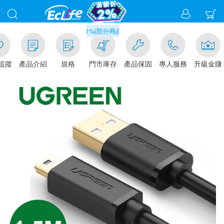
滿千元門市取貨現折1%(部分商品不適用)-請點我看
追蹤
產品介紹
規格
門市庫存
產品保固
專人服務
升級金賺