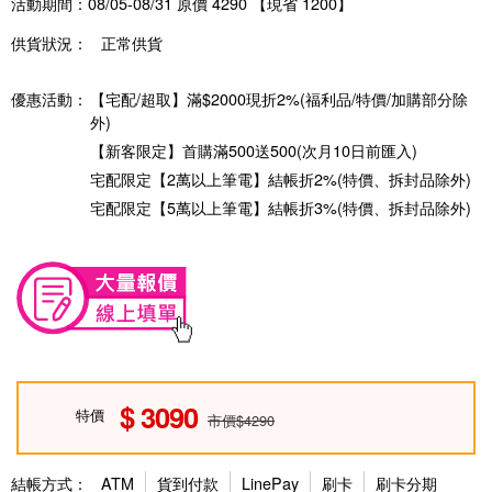
活動期間：08/05-08/31 原價 4290 【現省 1200】
供貨狀況：
正常供貨
優惠活動：
【宅配/超取】滿$2000現折2%(福利品/特價/加購部分除
外)
【新客限定】首購滿500送500(次月10日前匯入)
宅配限定【2萬以上筆電】結帳折2%(特價、拆封品除外)
宅配限定【5萬以上筆電】結帳折3%(特價、拆封品除外)
3090
特價
市價$4290
結帳方式：
ATM
貨到付款
LinePay
刷卡
刷卡分期