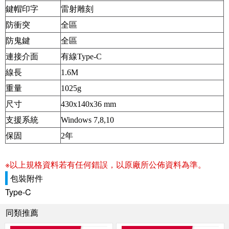
鍵帽印字
雷射雕刻
防衝突
全區
防鬼鍵
全區
連接介面
有線
Type-C
線長
1.6M
重量
1025g
尺寸
430x140x36 mm
支援系統
Windows 7,8,10
保固
2
年
※以上規格資料若有任何錯誤，以原廠所公佈資料為準。
包裝附件
Type-C
同類推薦