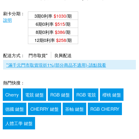
刷卡分期：
3期0利率
$1030
/期
說明
6期0利率
$515
/期
8期0利率
$386
/期
12期0利率
$258
/期
配送方式：
門市取貨*
良興配送
*滿千元門市取貨現折1%(部分商品不適用)-請點我看
熱門快搜：
Cherry
電競 鍵盤
RGB 鍵盤
RGB 電競
櫻桃 鍵盤
德國 鍵盤
CHERRY 鍵盤
茶軸 鍵盤
RGB CHERRY
人體工學 鍵盤