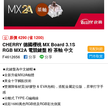
原價 4290 (省 1200)
促
CHERRY 德國櫻桃 MX Board 3.1S
宅配到府
RGB MX2A 電競鍵盤 粉 茶軸 中文
門市取貨
F4612656
分享
分享
★此鍵盤為中文鍵帽★
●全新升級MX2A軸體
●黃金十字觸點技術
●雙層降噪材質(矽膠墊 & EVA泡棉)，搭配金屬定位版 ，昇華打字手
感
●分離式 TYPE-C編織線
●炫彩1680萬色RGB燈及RGB彩光側翼