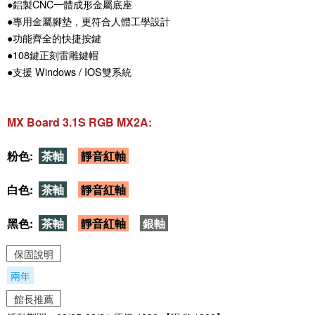
●鋁製CNC一體成形金屬底座
●專用金屬腳墊，更符合人體工學設計
●功能齊全的快捷按鍵
●108鍵正刻雷雕鍵帽
●支援 Windows / IOS雙系統
MX Board 3.1S RGB MX2A:
粉色:
茶軸
靜音紅軸
白色:
茶軸
靜音紅軸
黑色:
茶軸
靜音紅軸
銀軸
保固說明
兩年
館長推薦