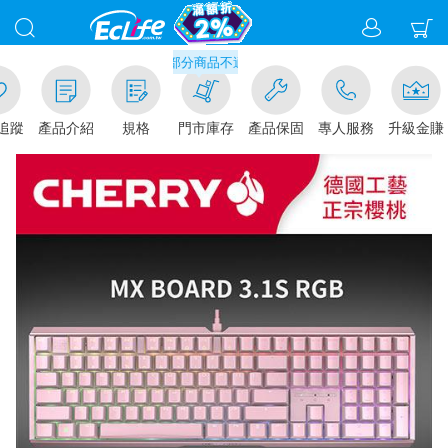
千元門市取貨現折1%(部分商品不適用)-請點我看
追蹤
產品介紹
規格
門市庫存
產品保固
專人服務
升級金賺