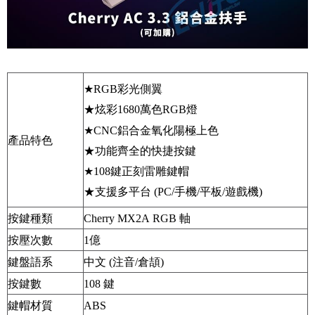
★
RGB
彩光側翼
★炫彩
1680
萬色
RGB
燈
★
CNC
鋁合金氧化陽極上色
產品特色
★功能齊全的快捷按鍵
★
108
鍵正刻雷雕鍵帽
★支援多平台
(PC/
手機
/
平板
/
遊戲機
)
按鍵種類
Cherry MX2A RGB
軸
按壓次數
1
億
鍵盤語系
中文
(
注音
/
倉頡
)
按鍵數
108
鍵
鍵帽材質
ABS