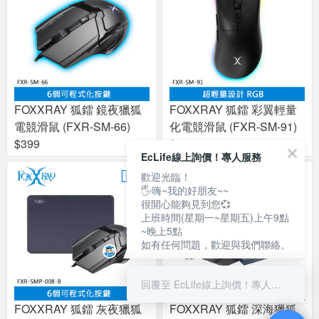
FOXXRAY 狐鐳 鏡夜獵狐
FOXXRAY 狐鐳 彩翼輕量
電競滑鼠 (FXR-SM-66)
化電競滑鼠 (FXR-SM-91)
$399
$399
EcLife線上詢價！專人服務
歡迎光臨！
🖐嗨~我的好朋友~~
很開心能夠見到您💞
上班時間(星期一~星期五)上午9點
~晚上5點
如有任何問題，歡迎與我們聯絡。
回覆至 EcLife線上詢價！專人服務
FOXXRAY 狐鐳 灰夜獵狐
FOXXRAY 狐鐳 深海獵狐