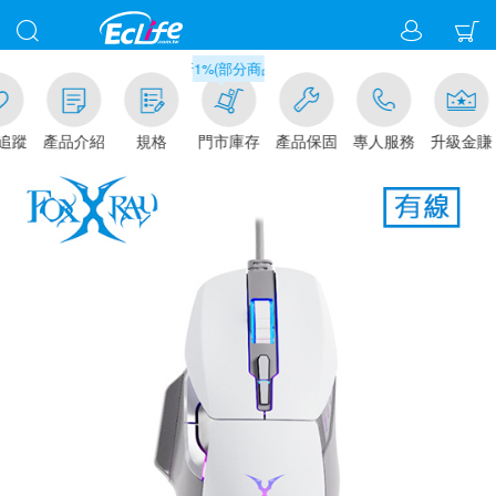
滿千元門市取貨現折1%(部分商品不適用)-請點我看
追蹤
產品介紹
規格
門市庫存
產品保固
專人服務
升級金賺