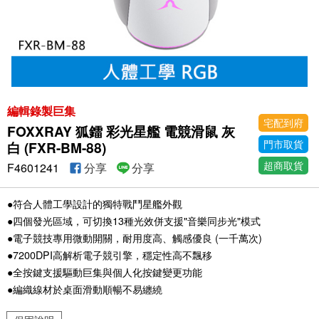
編輯錄製巨集
宅配到府
FOXXRAY 狐鐳 彩光星艦 電競滑鼠 灰
門市取貨
白 (FXR-BM-88)
超商取貨
F4601241
分享
分享
●符合人體工學設計的獨特戰鬥星艦外觀
●四個發光區域，可切換13種光效併支援"音樂同步光"模式
●電子競技專用微動開關，耐用度高、觸感優良 (一千萬次)
●7200DPI高解析電子競引擎，穩定性高不飄移
●全按鍵支援驅動巨集與個人化按鍵變更功能
●編織線材於桌面滑動順暢不易纏繞