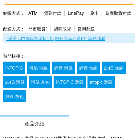
結帳方式：
ATM
貨到付款
LinePay
刷卡
超商取貨付款
配送方式：
門市取貨*
超商取貨
良興配送
*滿千元門市取貨現折1%(部分商品不適用)-請點我看
熱門快搜：
INTOPIC
滑鼠 無線
靜音 滑鼠
靜音 無線
2.4G 無線
2.4G 滑鼠
滑鼠 灰色
INTOPIC 滑鼠
intopic 滑鼠
無線 灰色
產品介紹