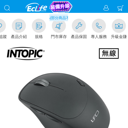
滿千元門市取貨現折1%(部分商品不適用)-請點我看
追蹤
產品介紹
規格
門市庫存
產品保固
專人服務
升級金賺