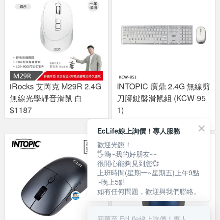
iRocks 艾芮克 M29R 2.4G
INTOPIC 廣鼎 2.4G 無線剪
無線光學靜音滑鼠 白
刀腳鍵盤滑鼠組 (KCW-95
$1187
1)
$990
EcLife線上詢價！專人服務
歡迎光臨！
🖐嗨~我的好朋友~~
很開心能夠見到您💞
上班時間(星期一~星期五)上午9點
~晚上5點
如有任何問題，歡迎與我們聯絡。
回覆至 EcLife線上詢價！專人服務