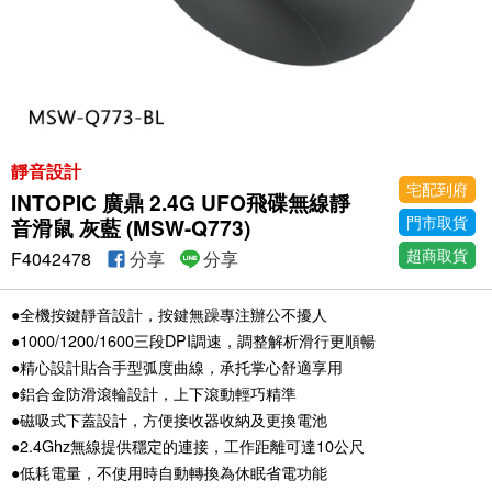
靜音設計
宅配到府
INTOPIC 廣鼎 2.4G UFO飛碟無線靜
門市取貨
音滑鼠 灰藍 (MSW-Q773)
超商取貨
F4042478
分享
分享
●全機按鍵靜音設計，按鍵無躁專注辦公不擾人
●1000/1200/1600三段DPI調速，調整解析滑行更順暢
●精心設計貼合手型弧度曲線，承托掌心舒適享用
●鋁合金防滑滾輪設計，上下滾動輕巧精準
●磁吸式下蓋設計，方便接收器收納及更換電池
●2.4Ghz無線提供穩定的連接，工作距離可達10公尺
●低耗電量，不使用時自動轉換為休眠省電功能