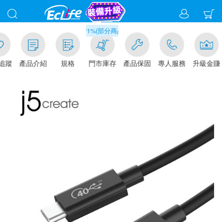
滿千元門市取貨現折1%(部分商品不適用)-請點我看
追蹤
產品介紹
規格
門市庫存
產品保固
專人服務
升級金賺