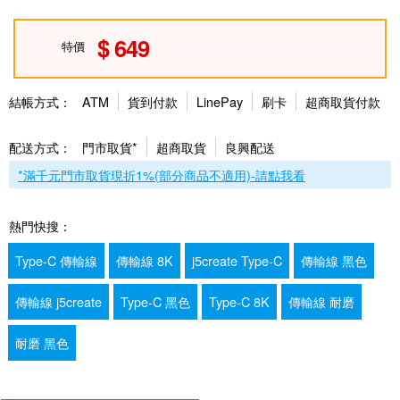
649
特價
結帳方式：
ATM
貨到付款
LinePay
刷卡
超商取貨付款
配送方式：
門市取貨*
超商取貨
良興配送
*滿千元門市取貨現折1%(部分商品不適用)-請點我看
熱門快搜：
Type-C 傳輸線
傳輸線 8K
j5create Type-C
傳輸線 黑色
傳輸線 j5create
Type-C 黑色
Type-C 8K
傳輸線 耐磨
耐磨 黑色