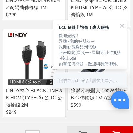
LINDY林帝 HDMI 4K 60H
LINDY林帝 BLACK LINE 8
Z 耐彎曲傳輸線 1M
K HDMI(TYPE-A) 公 TO 公
$229
傳輸線 1M
$199
EcLife線上詢價！專人服務
歡迎光臨！
🖐嗨~我的好朋友~~
很開心能夠見到您💞
上班時間(星期一~星期五)上午9點
~晚上5點
如有任何問題，歡迎與我們聯絡。
回覆至 EcLife線上詢價！專人服務
LINDY林帝 BLACK LINE 8
綠聯 小機器人 100W 雙US
K HDMI(TYPE-A) 公 TO 公
B-C 傳輸線 1M 深空灰
傳輸線 2M
$599
$249
關於良興
粉絲專頁
門市據點