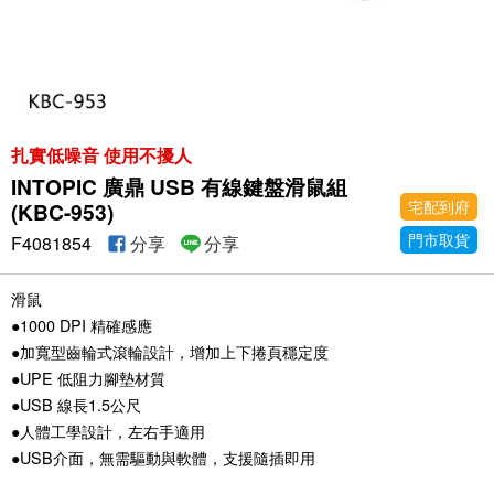
扎實低噪音 使用不擾人
INTOPIC 廣鼎 USB 有線鍵盤滑鼠組
宅配到府
(KBC-953)
門市取貨
F4081854
分享
分享
滑鼠
●1000 DPI 精確感應
●加寬型齒輪式滾輪設計，增加上下捲頁穩定度
●UPE 低阻力腳墊材質
●USB 線長1.5公尺
●人體工學設計，左右手適用
●USB介面，無需驅動與軟體，支援隨插即用