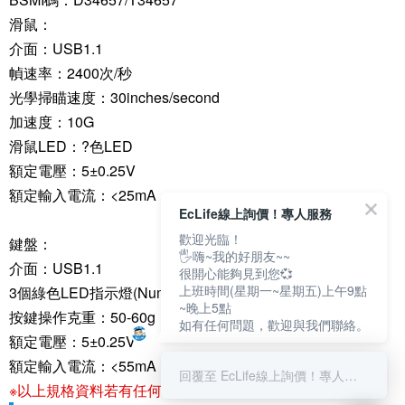
滑鼠：
介面：USB1.1
幀速率：2400次/秒
光學掃瞄速度：30inches/second
加速度：10G
滑鼠LED：?色LED
額定電壓：5±0.25V
額定輸入電流：<25mA
EcLife線上詢價！專人服務
歡迎光臨！
鍵盤：
🖐嗨~我的好朋友~~
介面：USB1.1
很開心能夠見到您💞
上班時間(星期一~星期五)上午9點
3個綠色LED指示燈(NumLock,CapsLock,ScrollLock)
~晚上5點
按鍵操作克重：50-60g
如有任何問題，歡迎與我們聯絡。
額定電壓：5±0.25V
額定輸入電流：<55mA
回覆至 EcLife線上詢價！專人服務
※以上規格資料若有任何錯誤，以原廠所公佈資料為準。