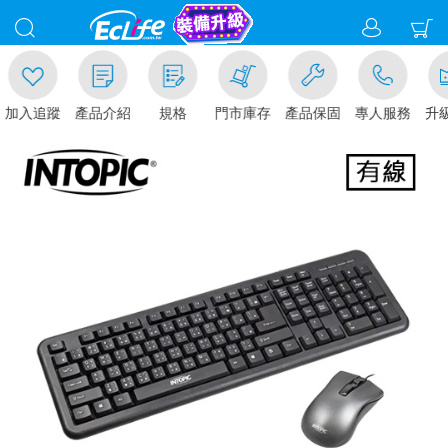
加入追蹤
產品介紹
規格
門市庫存
產品保固
專人服務
升