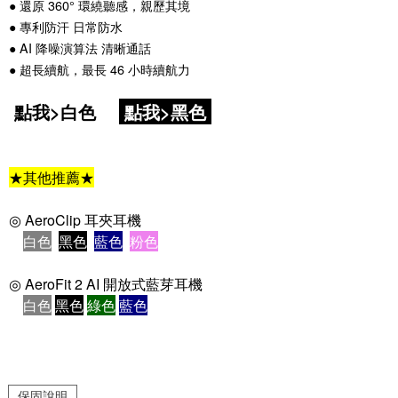
● 還原 360° 環繞聽感，親歷其境
● 專利防汗 日常防水
● AI 降噪演算法 清晰通話
● 超長續航，最長 46 小時續航力
點我>白色
點我>黑色
★其他推薦★
◎ AeroClip 耳夾耳機
白色
黑色
藍色
粉色
◎
AeroFit 2 AI 開放式藍芽耳機
白色
黑色
綠色
藍色
保固說明