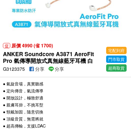
原價 4990 (省 1700)
促
宅配到府
ANKER Soundcore A3871 AeroFit
門市取貨
Pro 氣傳導開放式真無線藍牙耳機 白
超商取貨
G3123375
分享
分享
● 氣旋音場，真實聽感
● 定向傳音，氣流傳導
● 開放設計，極致舒適
● 親膚耳掛，不挑耳型
● 頸戴加固，隨意切換
● 頂級音質，無需將就
● 超高傳輸，支援LDAC