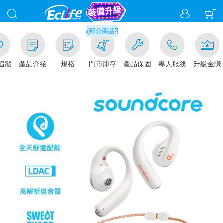
滿千元門市取貨現折1%(部分商品不適用)-請點我看
追蹤
產品介紹
規格
門市庫存
產品保固
專人服務
升級金賺