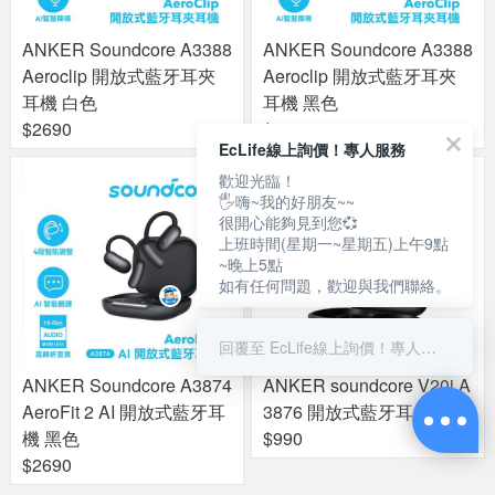
ANKER Soundcore A3388
ANKER Soundcore A3388
Aeroclip 開放式藍牙耳夾
Aeroclip 開放式藍牙耳夾
耳機 白色
耳機 黑色
$2690
$2690
EcLife線上詢價！專人服務
歡迎光臨！
🖐嗨~我的好朋友~~
很開心能夠見到您💞
上班時間(星期一~星期五)上午9點
~晚上5點
如有任何問題，歡迎與我們聯絡。
回覆至 EcLife線上詢價！專人服務
ANKER Soundcore A3874
ANKER soundcore V20i A
AeroFit 2 AI 開放式藍牙耳
3876 開放式藍牙耳機 黑
機 黑色
$990
$2690