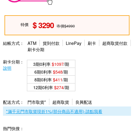
3290
特價
市價$4990
結帳方式：
ATM
貨到付款
LinePay
刷卡
超商取貨付款
刷卡分期
刷卡分期：
3期0利率
$1097
/期
說明
6期0利率
$548
/期
8期0利率
$411
/期
12期0利率
$274
/期
配送方式：
門市取貨*
超商取貨
良興配送
*滿千元門市取貨現折1%(部分商品不適用)-請點我看
熱門快搜：