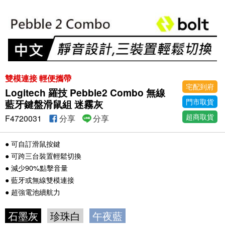
雙模連接 輕便攜帶
宅配到府
Logitech 羅技 Pebble2 Combo 無線
門市取貨
藍牙鍵盤滑鼠組 迷霧灰
超商取貨
F4720031
分享
分享
● 可自訂滑鼠按鍵
● 可跨三台裝置輕鬆切換
● 減少90%點擊音量
● 藍牙或無線雙模連接
● 超強電池續航力
石墨灰
珍珠白
午夜藍