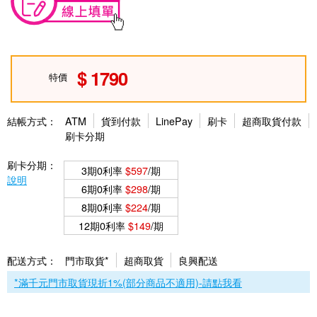
1790
特價
結帳方式：
ATM
貨到付款
LinePay
刷卡
超商取貨付款
刷卡分期
刷卡分期：
3期0利率
$597
/期
說明
6期0利率
$298
/期
8期0利率
$224
/期
12期0利率
$149
/期
配送方式：
門市取貨*
超商取貨
良興配送
*滿千元門市取貨現折1%(部分商品不適用)-請點我看