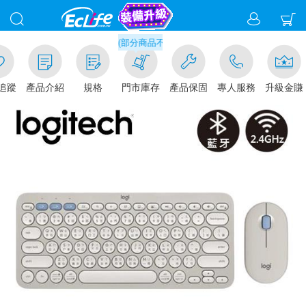
滿千元門市取貨現折1%(部分商品不適用)-請點我看
追蹤
產品介紹
規格
門市庫存
產品保固
專人服務
升級金賺