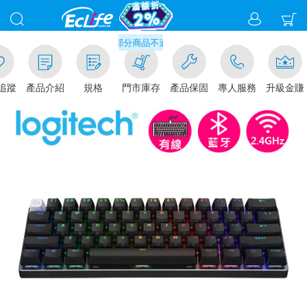
滿千元門市取貨現折1%(部分商品不適用)-請點我看
追蹤
產品介紹
規格
門市庫存
產品保固
專人服務
升級金賺