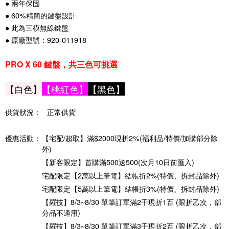
● 兩年保固
● 60%精簡的鍵盤設計
● 此為三模無線鍵盤
● 原廠型號：920-011918
PRO X 60 鍵盤，共三色可挑選
【白色】
【桃紅色】
【黑色】
供貨狀況：
正常供貨
優惠活動：
【宅配/超取】滿$2000現折2%(福利品/特價/加購部分除
外)
【新客限定】首購滿500送500(次月10日前匯入)
宅配限定【2萬以上筆電】結帳折2%(特價、拆封品除外)
宅配限定【5萬以上筆電】結帳折3%(特價、拆封品除外)
【羅技】8/3~8/30 單筆訂單滿2千現折1百 (限折乙次，部
分品不適用)
【羅技】8/3~8/30 單筆訂單滿3千現折2百 (限折乙次，部