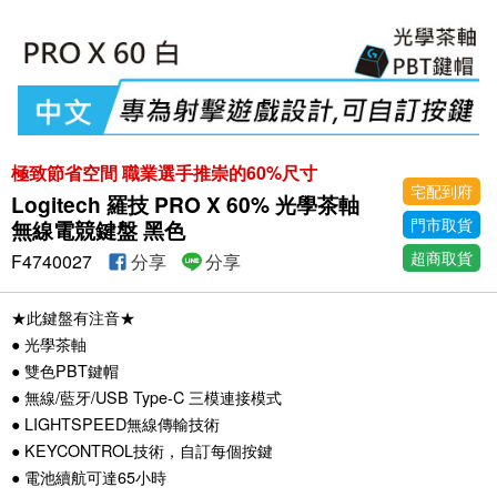
極致節省空間 職業選手推崇的60%尺寸
宅配到府
Logitech 羅技 PRO X 60% 光學茶軸
門市取貨
無線電競鍵盤 黑色
超商取貨
F4740027
分享
分享
★此鍵盤有注音★
● 光學茶軸
● 雙色PBT鍵帽
● 無線/藍牙/USB Type-C 三模連接模式
● LIGHTSPEED無線傳輸技術
● KEYCONTROL技術，自訂每個按鍵
● 電池續航可達65小時