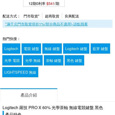
12期0利率
$541
/期
配送方式：
門市取貨*
超商取貨
良興配送
*滿千元門市取貨現折1%(部分商品不適用)-請點我看
熱門快搜：
Logitech
電競 鍵盤
無線 鍵盤
Logitech 鍵盤
藍芽 鍵盤
光學 電競
光學 無線
茶軸 鍵盤
黑色 鍵盤
LIGHTSPEED 無線
產品介紹
Logitech 羅技 PRO X 60% 光學茶軸 無線電競鍵盤 黑色
產品特色