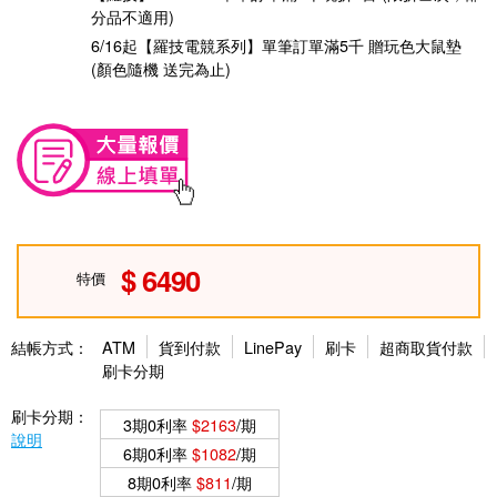
分品不適用)
6/16起【羅技電競系列】單筆訂單滿5千 贈玩色大鼠墊
(顏色隨機 送完為止)
6490
特價
結帳方式：
ATM
貨到付款
LinePay
刷卡
超商取貨付款
刷卡分期
刷卡分期：
3期0利率
$2163
/期
說明
6期0利率
$1082
/期
8期0利率
$811
/期