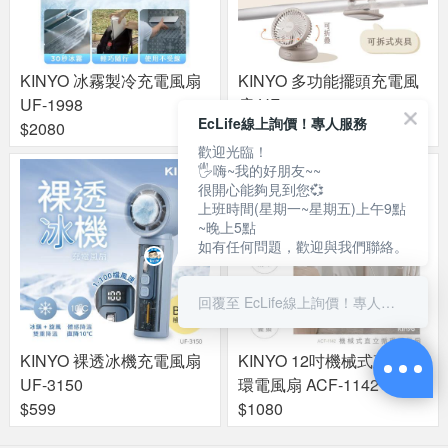
KINYO 冰霧製冷充電風扇
KINYO 多功能擺頭充電風
UF-1998
扇 UF-4320
EcLife線上詢價！專人服務
$2080
$699
歡迎光臨！
🖐嗨~我的好朋友~~
很開心能夠見到您💞
上班時間(星期一~星期五)上午9點
~晚上5點
如有任何問題，歡迎與我們聯絡。
回覆至 EcLife線上詢價！專人服務
KINYO 裸透冰機充電風扇
KINYO 12吋機械式直立循
UF-3150
環電風扇 ACF-1142
$599
$1080