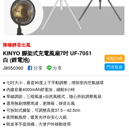
降噪靜音出風
KINYO 腳架式充電風扇7吋 UF-7051
宅配到府
白 (鋰電池)
門市取貨
J8050360
分享
分享
● 七吋大小，垂直90度上下手動調整，增加室內空氣循環
● 內建容量4000mAh鋰電池，續航9小時
● 單鍵調節，三檔風速+自然風模式，隨心所欲調整風扇
● 選用無刷增壓馬達，更降噪，靜音出風
● 可拆卸式腳架，可調整高度37.5～42.5cm
● 夜間氣氛燈，暖黃光伴你安心入眠
● 附皮革手提掛繩，方便戶外移動使用