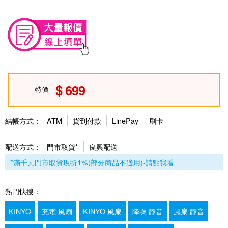
699
特價
結帳方式：
ATM
貨到付款
LinePay
刷卡
配送方式：
門市取貨*
良興配送
*滿千元門市取貨現折1%(部分商品不適用)-請點我看
熱門快搜：
KINYO
充電 風扇
KINYO 風扇
降噪 靜音
風扇 靜音