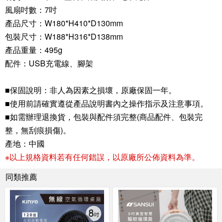
風扇吋數：7吋
產品尺寸：W180*H410*D130mm
包裝尺寸：W188*H316*D138mm
產品重量：495g
配件：USB充電線、腳架
■保固說明：非人為因素之損壞，原廠保固一年。
■使用前請確實遵從產品說明書內之操作指示及注意事項。
■如需辦理退換貨，包裝與配件須完整(商品配件、包裝完
整，無刮痕損傷)。
產地：中國
※以上規格資料若有任何錯誤，以原廠所公佈資料為準。
同類推薦