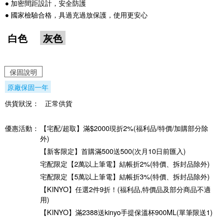
● 加密間距設計，安全防護
● 國家檢驗合格，具過充過放保護，使用更安心
白色
灰色
保固說明
原廠保固一年
供貨狀況：
正常供貨
優惠活動：
【宅配/超取】滿$2000現折2%(福利品/特價/加購部分除
外)
【新客限定】首購滿500送500(次月10日前匯入)
宅配限定【2萬以上筆電】結帳折2%(特價、拆封品除外)
宅配限定【5萬以上筆電】結帳折3%(特價、拆封品除外)
【KINYO】任選2件9折！(福利品,特價品及部分商品不適
用)
【KINYO】滿2388送kinyo手提保溫杯900ML(單筆限送1)