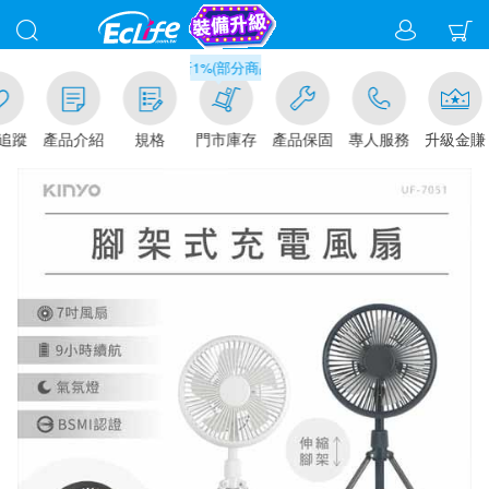
滿千元門市取貨現折1%(部分商品不適用)-請點我看
追蹤
產品介紹
規格
門市庫存
產品保固
專人服務
升級金賺